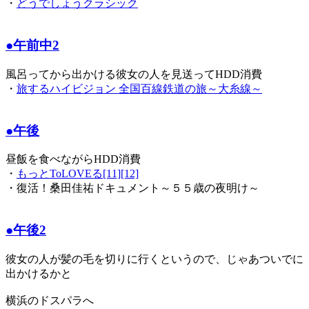
・
どうでしょうクラシック
●午前中2
風呂ってから出かける彼女の人を見送ってHDD消費
・
旅するハイビジョン 全国百線鉄道の旅～大糸線～
●午後
昼飯を食べながらHDD消費
・
もっとToLOVEる[11][12]
・復活！桑田佳祐ドキュメント～５５歳の夜明け～
●午後2
彼女の人が髪の毛を切りに行くというので、じゃあついでに
出かけるかと
横浜のドスパラへ