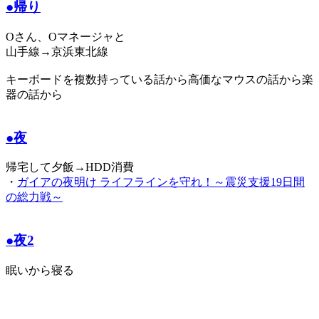
●帰り
Oさん、Oマネージャと
山手線→京浜東北線
キーボードを複数持っている話から高価なマウスの話から楽
器の話から
●夜
帰宅して夕飯→HDD消費
・
ガイアの夜明け ライフラインを守れ！～震災支援19日間
の総力戦～
●夜2
眠いから寝る