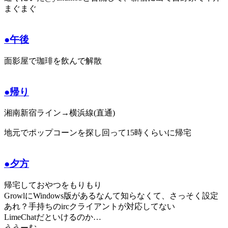
まぐまぐ
●午後
面影屋で珈琲を飲んで解散
●帰り
湘南新宿ライン→横浜線(直通)
地元でポップコーンを探し回って15時くらいに帰宅
●夕方
帰宅しておやつをもりもり
GrowlにWindows版があるなんて知らなくて、さっそく設定
あれ？手持ちのircクライアントが対応してない
LimeChatだといけるのか…
ううーむ