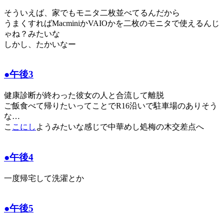
そういえば、家でもモニタ二枚並べてるんだから
うまくすればMacminiかVAIOかを二枚のモニタで使えるんじ
ゃね？みたいな
しかし、たかいなー
●午後3
健康診断が終わった彼女の人と合流して離脱
ご飯食べて帰りたいってことでR16沿いで駐車場のありそう
な…
こ
こにし
ようみたいな感じで中華めし処梅の木交差点へ
●午後4
一度帰宅して洗濯とか
●午後5