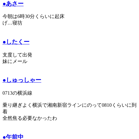
●あさー
今朝は6時30分くらいに起床
げ…寝坊
●したくー
支度して出発
妹にメール
●しゅっしゃー
0713の横浜線
乗り継ぎよく横浜で湘南新宿ラインにのって0810くらいに到
着
全然焦る必要なかったわ
●午前中