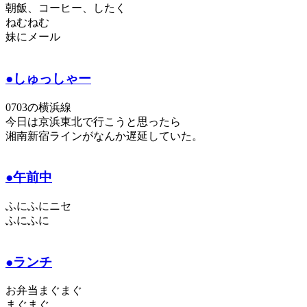
朝飯、コーヒー、したく
ねむねむ
妹にメール
●しゅっしゃー
0703の横浜線
今日は京浜東北で行こうと思ったら
湘南新宿ラインがなんか遅延していた。
●午前中
ふにふにニセ
ふにふに
●ランチ
お弁当まぐまぐ
まぐまぐ