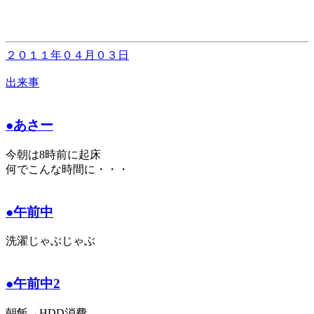
２０１１年０４月０３日
出来事
●あさー
今朝は8時前に起床
何でこんな時間に・・・
●午前中
洗濯じゃぶじゃぶ
●午前中2
朝飯→HDD消費