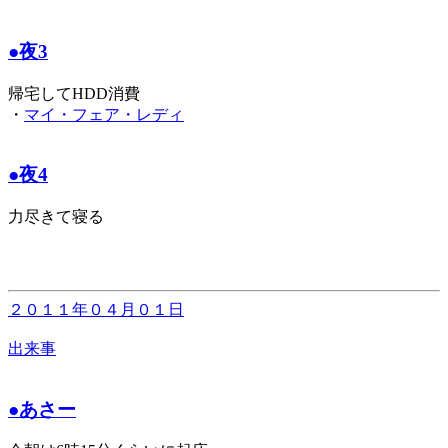
●夜3
帰宅してHDD消費
・
マイ・フェア・レディ
●夜4
力尽きて寝る
２０１１年０４月０１日
出来事
●あさー