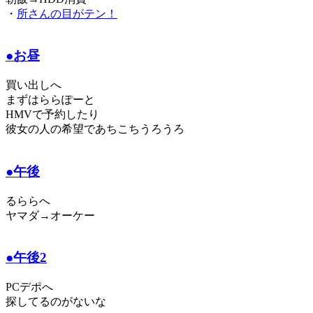
・
所さんの目がテン！
●お昼
買い出しへ
まずはららぽーと
HMVで予約したり
彼女の人の希望であちこちうろうろ
●午後
るららへ
ヤマダ→オーケー
●午後2
PCデポへ
探してるのがないな