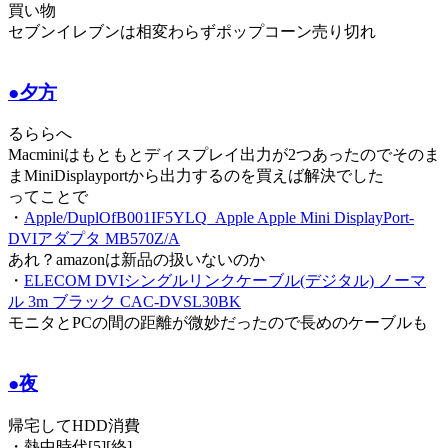
買い物
セブンイレブンは相変わらずポップコーン売り切れ
●夕方
るららへ
Macminiはもともとディスプレイ出力が2つあったのでそのま
まMiniDisplayportから出力するのを買えば解決でした
ってことで
・
Apple/DuplOfB001IF5YLQ_Apple Apple Mini DisplayPort-
DVIアダプタ MB570Z/A
あれ？amazonは新品の扱いないのか
・
ELECOM DVIシングルリンクケーブル(デジタル) ノーマ
ル 3m ブラック CAC-DVSL30BK
モニタとPCの間の距離が微妙だったので長めのケーブルも
●夜
帰宅してHDD消費
・熱中時代[5][終]