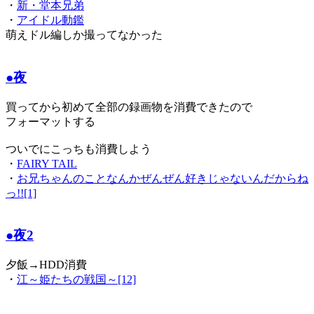
・
新・堂本兄弟
・
アイドル動鑑
萌えドル編しか撮ってなかった
●夜
買ってから初めて全部の録画物を消費できたので
フォーマットする
ついでにこっちも消費しよう
・
FAIRY TAIL
・
お兄ちゃんのことなんかぜんぜん好きじゃないんだからね
っ!![1]
●夜2
夕飯→HDD消費
・
江～姫たちの戦国～[12]