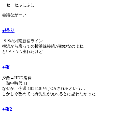
ニセニセふにふに
会議ながーい
●帰り
1919の湘南新宿ライン
横浜から戻っての横浜線接続が微妙なのよね
といいつつ座れたけど
●夜
夕飯→HDD消費
・熱中時代[1]
なぜか、今週[1][5][10]だけOAされるという…
しかし今改めて北野先生が見れるとは思わなかった
●夜2