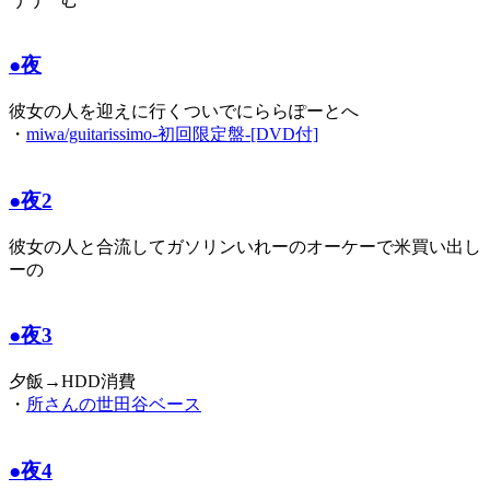
●夜
彼女の人を迎えに行くついでにららぽーとへ
・
miwa/guitarissimo-初回限定盤-[DVD付]
●夜2
彼女の人と合流してガソリンいれーのオーケーで米買い出し
ーの
●夜3
夕飯→HDD消費
・
所さんの世田谷ベース
●夜4