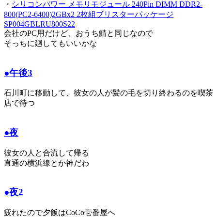
・
シリコンパワー メモリモジュール 240Pin DIMM DDR2-
800(PC2-6400)2GBx2 2枚組ブリスターパッケージ
SP004GBLRU800S22
会社のPC用だけど、おうち鯖と同じなので
そっちに廻してもいいかな
●午後3
石川町に移動して、彼女の人が髪の毛を切り終わるのを喫茶
店で待つ
●夜
彼女の人と合流して帰る
直通の横浜線とか神だわ
●夜2
疲れたので夕飯はCoCo壱番屋へ