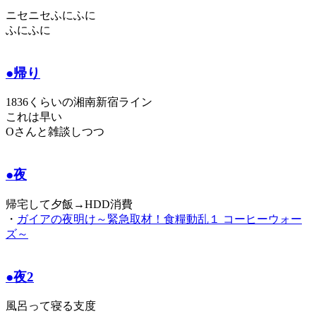
ニセニセふにふに
ふにふに
●帰り
1836くらいの湘南新宿ライン
これは早い
Oさんと雑談しつつ
●夜
帰宅して夕飯→HDD消費
・
ガイアの夜明け～緊急取材！食糧動乱１ コーヒーウォー
ズ～
●夜2
風呂って寝る支度