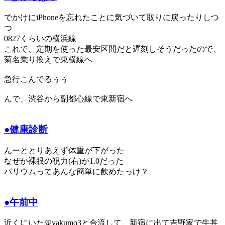
でかけにiPhoneを忘れたことに気づいて取りに戻ったりしつ
つ
0827くらいの横浜線
これで、定期を使った最安区間だと遅刻しそうだったので、
菊名乗り換えで東横線へ
急行こんでるぅぅ
んで、渋谷から副都心線で東新宿へ
●健康診断
んーととりあえず体重が下がった
なぜか裸眼の視力(右)が1.0だった
バリウムってあんな簡単に飲めたっけ？
●午前中
近くにいた@yakumo3と合流して、新宿に出て吉野家で牛丼