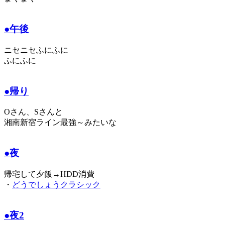
●午後
ニセニセふにふに
ふにふに
●帰り
Oさん、Sさんと
湘南新宿ライン最強～みたいな
●夜
帰宅して夕飯→HDD消費
・
どうでしょうクラシック
●夜2