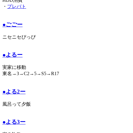
HDD消費
・
プレバト
●ごごー
ニセニセぴっぴ
●よるー
実家に移動
東名→3→C2→5→S5→R17
●よる2ー
風呂って夕飯
●よる3ー