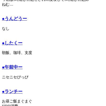
ねむ…
●うんどうー
なし
●したくー
朝飯、珈琲、支度
●午前中ー
ニセニセぴっぴ
●ランチー
お昼ご飯まぐまぐ