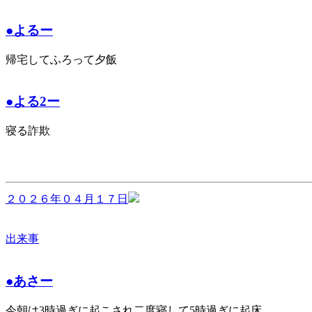
●よるー
帰宅してふろって夕飯
●よる2ー
寝る詐欺
２０２６年０４月１７日
出来事
●あさー
今朝は3時過ぎに起こされ二度寝して5時過ぎに起床