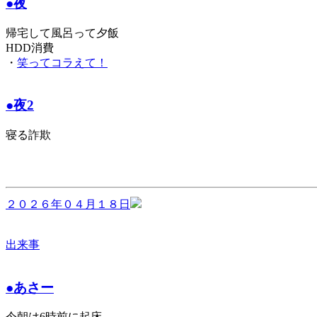
●夜
帰宅して風呂って夕飯
HDD消費
・
笑ってコラえて！
●夜2
寝る詐欺
２０２６年０４月１８日
出来事
●あさー
今朝は6時前に起床