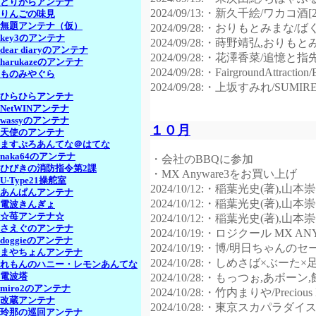
とりがらアンテナ
2024/09/13:・新久千絵/ワカコ酒[2
りんごの味見
無題アンテナ（仮）
2024/09/28:・おりもとみまな/ばく
key3のアンテナ
2024/09/28:・蒔野靖弘,お
dear diaryのアンテナ
2024/09/28:・花澤香菜/追憶と指
harukazeのアンテナ
2024/09/28:・FairgroundAttraction/
ものみやぐら
2024/09/28:・上坂すみれ/SUMIRE 
ひらひらアンテナ
NetWINアンテナ
wassyのアンテナ
１０月
天使のアンテナ
ますぷろあんてな＠はてな
naka64のアンテナ
・会社のBBQに参加
ひびきの消防指令第2課
・MX Anyware3をお買い上げ
U-Type21操舵室
2024/10/12:・稲葉光史(著),
あんぱんアンテナ
2024/10/12:・稲葉光史(著),
電波きんぎょ
☆苺アンテナ☆
2024/10/12:・稲葉光史(著),
さえぐのアンテナ
2024/10/19:・ロジクール MX AN
doggieのアンテナ
2024/10/19:・博/明日ちゃんのセ
まやちょんアンテナ
2024/10/28:・しめさば×ぶ
れもんのハニー・レモンあんてな
電波塔
2024/10/28:・もっつぉ,あボ
miro2のアンテナ
2024/10/28:・竹内まりや/Precious 
改蔵アンテナ
2024/10/28:・東京スカパラダイスオ
玲那の巡回アンテナ