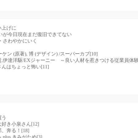
い上げに
いが今日現在まだ復旧できてない
・さわやかにいく
・コーケン (原著), 博 (デザイン) /スーパーカブ[10]
,石山恒貴,伊達洋駆/EXジャーニー ～良い人材を惹きつける従業員
奥さんはちょっと怖い[11]
買う
ン大好き小泉さん[12]
郎、奔る！[18]
 plus きみがため[3]