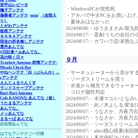
堂平山レピータ
・WindowsPCが突然死
撫子アンテナ
・アキバで中古PCをお買い上げ
偽善者アンテナ
/
mini
/
（全部入
り）
・夏休みはなかった
とがわアンテナ
2024/08/08:・ゆうきまさみ/新九
徒然アンテナ
2024/08/17:・斎創/うちの会社
ＮＡＮＡアンテナ
2024/08/17:・カワハラ恋/未熟
現在の所名無しアンテナ
雲丹あんてな
#日記者:*.jpあんてな。
花の咲く日々
９月
Tragheir Antenna-怠惰アンテナ-
Misaki Check Bar
・サーキュレーターから音がす
やねヘンテナ「白（ぶらんか）」
eアンテナ
・ソーダストリームを買う
えんじぇるりんくす
・水道から補充できるウォータ
ランドスケープアンテナ
・コロナ陽性判定
Ruri-Ruri Antenna
Cafe KANONな あんてな（仮）
2024/09/07:・水瀬マユ/いとなみ
うたまるアンテナ
2024/09/07:・此ノ木よしる/変女[1
あんてな。
2024/09/07:・うなさか、
メッあんてな
2024/09/07:・うなさか、
まるーば あんてな
2024/09/07:・ソーダストリーム A
佐祐理あんてな
2024/09/07:・aiko/残心残暑[初
はてなアンテナご一行様
2024/09/13:・末次由紀/ちはやふる