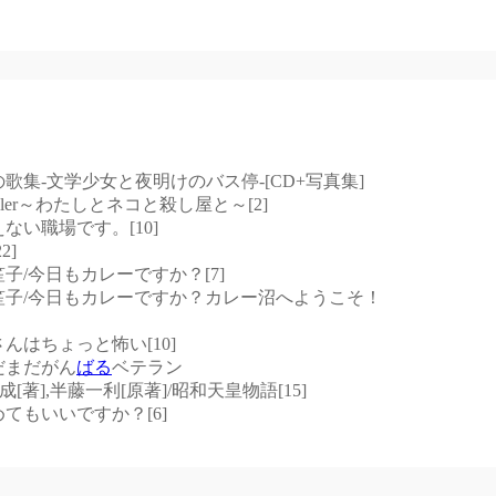
少女の歌集-文学少女と夜明けのバス停-[CD+写真集]
r Killer～わたしとネコと殺し屋と～[2]
たえない職場です。[10]
2]
づま笙子/今日もカレーですか？[7]
,あづま笙子/今日もカレーですか？カレー沼へようこそ！
奥さんはちょっと怖い[10]
まだまだがん
ばる
ベテラン
福一成[著],半藤一利[原著]/昭和天皇物語[15]
じめてもいいですか？[6]