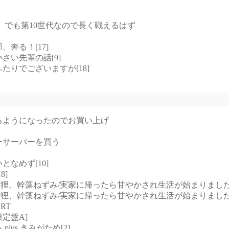
、でも第10世代なので長く戦えるはず
郎、奔る！[17]
の小さい先輩の話[9]
なふたりでございますが[18]
るようになったのでお買い上げ
ーサーバーを買う
いとなめず[10]
8]
月夜乃古狸、幹藻ねずみ/実家に帰ったら甘やかされ生活が始まりました[
月夜乃古狸、幹藻ねずみ/実家に帰ったら甘やかされ生活が始まりました[
RT
回限定盤A]
 plus きみがため[2]