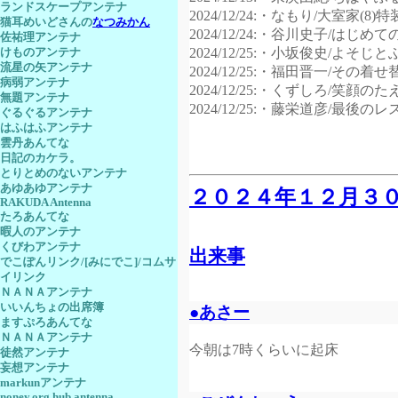
ランドスケープアンテナ
2024/12/24:・なもり/大室家(8)
猫耳めいどさんの
なつみかん
2024/12/24:・谷川史子/はじめて
佐祐理アンテナ
2024/12/25:・小坂俊史/よそじ
けものアンテナ
流星の矢アンテナ
2024/12/25:・福田晋一/その着
病弱アンテナ
2024/12/25:・くずしろ/笑顔の
無題アンテナ
2024/12/25:・藤栄道彦/最後のレス
ぐるぐるアンテナ
はふはふアンテナ
雲丹あんてな
日記のカケラ。
とりとめのないアンテナ
あゆあゆアンテナ
２０２４年１２月３
RAKUDA Antenna
たろあんてな
暇人のアンテナ
くびわアンテナ
出来事
でこぽんリンク/[みにでこ]/コムサ
イリンク
ＮＡＮＡアンテナ
いいんちょの出席簿
●あさー
ますぷろあんてな
ＮＡＮＡアンテナ
今朝は7時くらいに起床
徒然アンテナ
妄想アンテナ
markunアンテナ
noney.org hub antenna