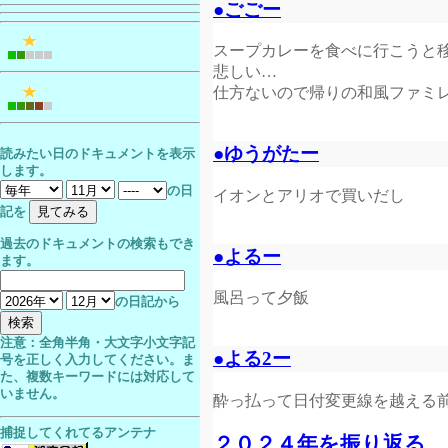
●ごごー
スープカレーを食べに行こうと
悲しい…
仕方ないので帰りの和風ファミ
●ゆうがたー
読みたい日のドキュメントを表示
します。
の日
イオンとアリオで買いだし
記を
過去のドキュメントの検索もでき
●よるー
ます。
風呂って夕飯
の日記から
注意：全角半角・大文字小文字記
●よる2ー
号を正しく入力してください。ま
た、複数キーワードには対応して
いません。
酔っ払って日付変更線を越える
捕捉してくれてるアンテナ
２０２４年を振り返る