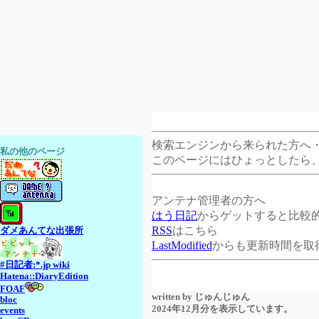
検索エンジンから来られた方へ
私の他のページ
このページにはひょっとしたら
アンテナ管理者の方へ
はう日記
からゲットすると比較
RSS
はこちら
ダメあんてな出張所
LastModified
からも更新時間を取
#日記者:*.jp wiki
Hatena::DiaryEdition
FOAF
written by
じゅんじゅん
bloc
2024年12月分を表示しています。
events