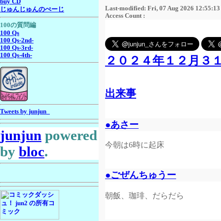
buy CD
Last-modified: Fri, 07 Aug 2026 12:55:1
じゅんじゅんのぺーじ
Access Count :
100の質問編
100 Qs
100 Qs-2nd-
100 Qs-3rd-
100 Qs-4th-
２０２４年１２月３
出来事
Tweets by junjun_
●あさー
junjun
powered
今朝は6時に起床
by
bloc
.
●ごぜんちゅうー
朝飯、珈琲、だらだら