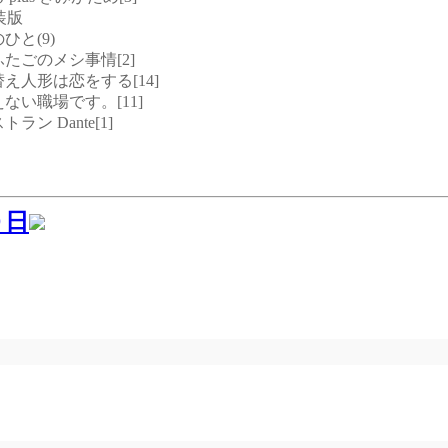
特装版
のひと(9)
とふたごのメシ事情[2]
せ替え人形は恋をする[14]
たえない職場です。[11]
トラン Dante[1]
０日