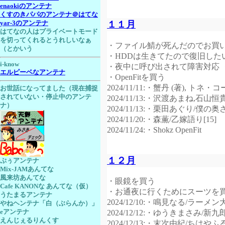
enaokiのアンテナ
くすのきパパのアンテナ＠はてな
１１月
yar-3のアンテナ
はてなの人はプライベートモード
を切ってくれるとうれしいなぁ
・ファイル鯖が死んだのでお買
（とかいう
・HDDは生きてたので復旧した
i-know
・夜中に呼び出されて障害対応
エルピーベなアンテナ
・OpenFitを買う
2024/11/11:・蟹丹 (著), トネ
お世話になってました（現在捕捉
されていない・停止中のアンテ
2024/11/13:・沢渡あまね
ナ）
2024/11/13:・栗田あぐり/僕の
2024/11/20:・森薫/乙嫁語り[15]
2024/11/24:・Shokz OpenFit
１２月
ぷぅアンテナ
Mix-JAMあんてな
風来坊あんてな
・眼鏡を買う
Cafe KANONな あんてな（仮）
・お通夜に行くためにスーツを
うたまるアンテナ
2024/12/10:・鳴見なる/ラーメ
やねヘンテナ「白（ぶらんか）」
eアンテナ
2024/12/12:・ゆうきまさみ/新九
えんじぇるりんくす
2024/12/13:・末次由紀/ちはやふる