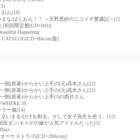
3]
おん[18]
りもとみまな/ばくおん！！ ～天野恩紗のニコイチ繁盛記～[2]
先 [初回限定盤(CD+BD)]
Beautiful Happening
CATALOG[CD+Blu-ray盤]
山本崇一朗(原著)/からかい上手の(元)高木さん[22]
山本崇一朗(原著)/からかい上手の(元)高木さん[23]
山本崇一朗(原著)/からかい上手(?)の西片さん
YWHERE 3S
ーラー服[14]
ーた×足立いまる/ひげを剃る。そして女子高生を拾う。[12]
ーン,館田ダン/ネトゲの嫁が人気アイドルだった[3]
Days
ーケストラ/35[CD+2Blu-ray]