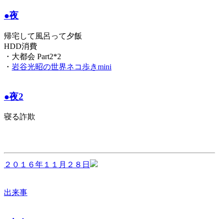
●夜
帰宅して風呂って夕飯
HDD消費
・大都会 Part2*2
・
岩谷光昭の世界ネコ歩きmini
●夜2
寝る詐欺
２０１６年１１月２８日
出来事