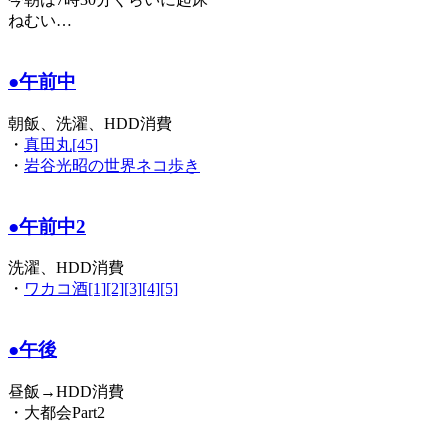
ねむい…
●午前中
朝飯、洗濯、HDD消費
・
真田丸[45]
・
岩谷光昭の世界ネコ歩き
●午前中2
洗濯、HDD消費
・
ワカコ酒[1][2][3][4][5]
●午後
昼飯→HDD消費
・大都会Part2