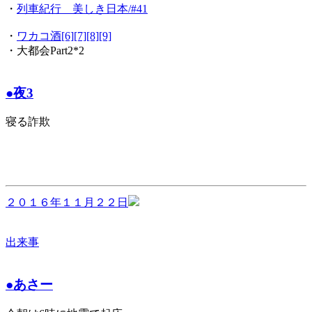
・
列車紀行 美しき日本/#41
・
ワカコ酒[6][7][8][9]
・大都会Part2*2
●夜3
寝る詐欺
２０１６年１１月２２日
出来事
●あさー