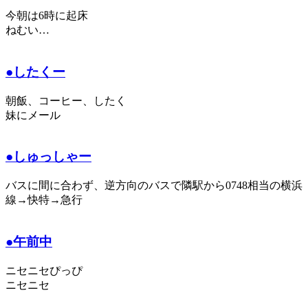
今朝は6時に起床
ねむい…
●したくー
朝飯、コーヒー、したく
妹にメール
●しゅっしゃー
バスに間に合わず、逆方向のバスで隣駅から0748相当の横浜
線→快特→急行
●午前中
ニセニセぴっぴ
ニセニセ