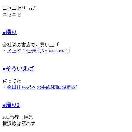
ニセニセぴっぴ
ニセニセ
●帰り
会社隣の書店でお買い上げ
・
犬上すくね/東京No Vacancy[1]
●そういえば
買ってた
・
桑田佳祐/君への手紙[初回限定盤]
●帰り2
KQ急行→特急
横浜線は座れず