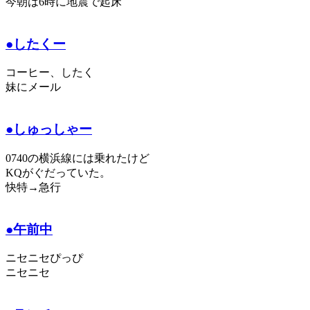
今朝は6時に地震で起床
●したくー
コーヒー、したく
妹にメール
●しゅっしゃー
0740の横浜線には乗れたけど
KQがぐだっていた。
快特→急行
●午前中
ニセニセぴっぴ
ニセニセ