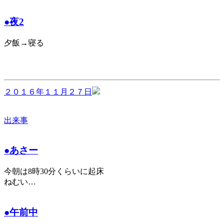
●夜2
夕飯→寝る
２０１６年１１月２７日
出来事
●あさー
今朝は8時30分くらいに起床
ねむい…
●午前中