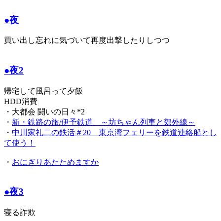
●夜
買い出し忘れに気づいて再度出撃したりしつつ
●夜2
帰宅して風呂って夕飯
HDD消費
・大都会 闘いの日々*2
・
新・鉄路の旅/伊予鉄道 ～坊ちゃん列車と郊外線～
・
中川家礼二の鉄活＃20 東京湾フェリーを鉄道連絡船とし
て使う！
・
おにぎりあたためますか
●夜3
寝る詐欺