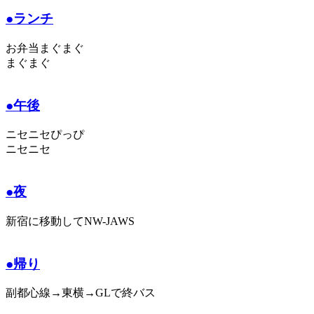
●ランチ
お弁当まぐまぐ
まぐまぐ
●午後
ニセニセぴっぴ
ニセニセ
●夜
新宿に移動してNW-JAWS
●帰り
副都心線→東横→GLで終バス