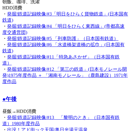
朝飯、珈琲、洗濯
HDD消費
・
発掘!鉄道記録映像/#3「明日をひらく貨物鉄道」(日本国有
鉄道)
・
発掘!鉄道記録映像/#4 「明日をひらく東西線」(帝都高速
度交通営団)
・
発掘!鉄道記録映像/#5 「列車防護」（日本国有鉄道）
・
発掘!鉄道記録映像/#6 「水道橋架道橋の拡巾」(日本国有
鉄道)
・
発掘!鉄道記録映像/#11「特急あさかぜ」（日本国有鉄
道）
・
発掘!鉄道記録映像/#12 「第三の鉄道」(日本モノレール開
発)1975年度作品 ＋ 「湘南モノレール」（鹿島建設）1971年
度作品
●午後
昼飯→HDD消費
・
発掘!鉄道記録映像/#13 「黎明のとき」（日本国有鉄
道）1980年度作品
・
出没！アド街ック天国/奥日光湯元温泉