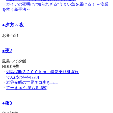
・
ガイアの夜明け/"知られざる"うまい魚を届ける！ ～漁業
を救う新手法～
●夕方～夜
お弁当部
●夜2
風呂って夕飯
HDD消費
・
列島縦断３２００ｋｍ 特急乗り継ぎ旅
・
でんぱの神神[220]
・
岩谷光昭の世界ネコ歩きmini
・
てーきゅう-第八期-[89]
●夜3