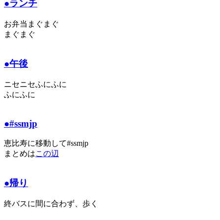
●ランチ
お弁当まぐまぐ
まぐまぐ
●午後
ニセニセふにふに
ふにふに
●#ssmjp
恵比寿に移動して#ssmjp
まとめは
この辺
●帰り
終バスに間に合わず、歩く