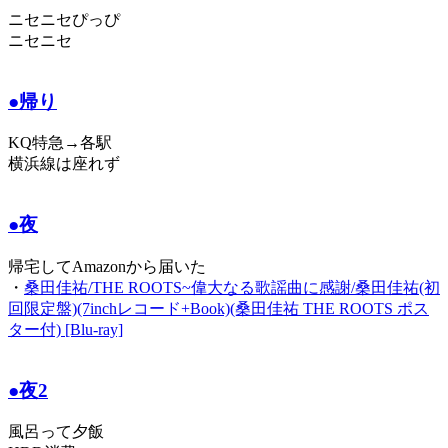
ニセニセぴっぴ
ニセニセ
●帰り
KQ特急→各駅
横浜線は座れず
●夜
帰宅してAmazonから届いた
・
桑田佳祐/THE ROOTS~偉大なる歌謡曲に感謝/桑田佳祐(初
回限定盤)(7inchレコード+Book)(桑田佳祐 THE ROOTS ポス
ター付) [Blu-ray]
●夜2
風呂って夕飯