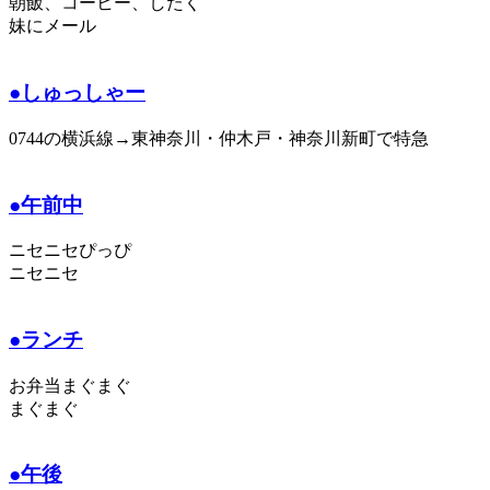
朝飯、コーヒー、したく
妹にメール
●しゅっしゃー
0744の横浜線→東神奈川・仲木戸・神奈川新町で特急
●午前中
ニセニセぴっぴ
ニセニセ
●ランチ
お弁当まぐまぐ
まぐまぐ
●午後