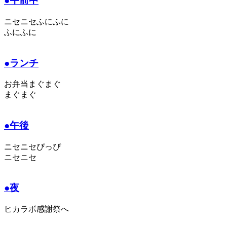
●午前中
ニセニセふにふに
ふにふに
●ランチ
お弁当まぐまぐ
まぐまぐ
●午後
ニセニセぴっぴ
ニセニセ
●夜
ヒカラボ感謝祭へ