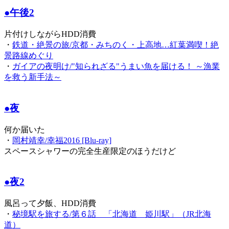
●午後2
片付けしながらHDD消費
・
鉄道・絶景の旅/京都・みちのく・上高地…紅葉満喫！絶
景路線めぐり
・
ガイアの夜明け/"知られざる"うまい魚を届ける！ ～漁業
を救う新手法～
●夜
何か届いた
・
岡村靖幸/幸福2016 [Blu-ray]
スペースシャワーの完全生産限定のほうだけど
●夜2
風呂って夕飯、HDD消費
・
秘境駅を旅する/第６話 「北海道 姫川駅」（JR北海
道）