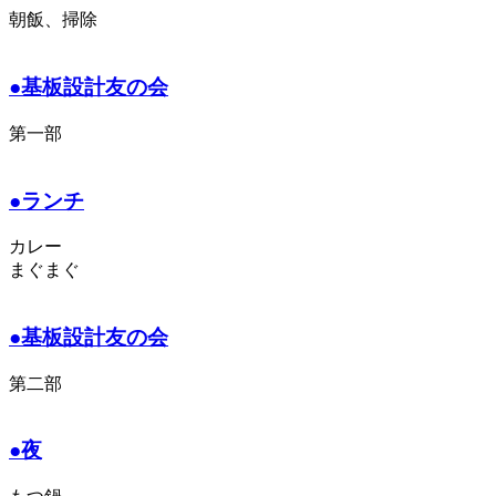
朝飯、掃除
●基板設計友の会
第一部
●ランチ
カレー
まぐまぐ
●基板設計友の会
第二部
●夜