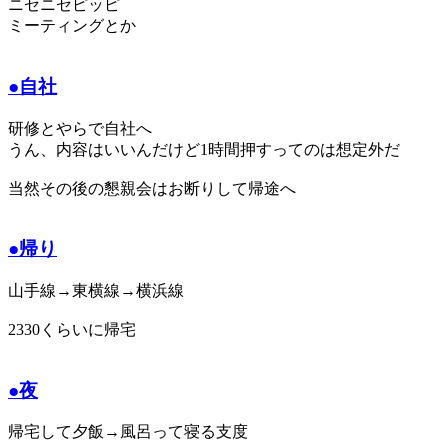
ニセニセピッピ
ミーティングとか
●自社
研修とやらで自社へ
うん、内容はいいんだけど1時間押すってのは想定外だ
当然その後の懇親会はお断りして帰途へ
●帰り
山手線→東横線→横浜線
2330くらいに帰宅
●夜
帰宅して夕飯→風呂って寝る支度