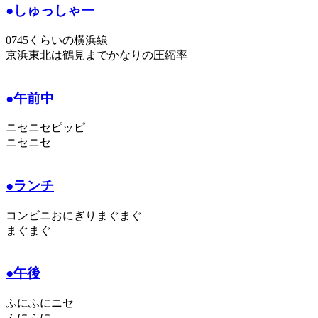
●しゅっしゃー
0745くらいの横浜線
京浜東北は鶴見までかなりの圧縮率
●午前中
ニセニセピッピ
ニセニセ
●ランチ
コンビニおにぎりまぐまぐ
まぐまぐ
●午後
ふにふにニセ
ふにふに