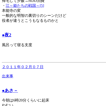
帰宅して夕飯→HDD消費
・
江～姫たちの戦国～[5]
本能寺の変
一般的な明智の裏切りのシーンだけど
役者が違うとこうもなるものかと
●夜2
風呂って寝る支度
２０１１年０２月０７日
出来事
●あさ－
今朝は6時20分くらいに起床
ねむい