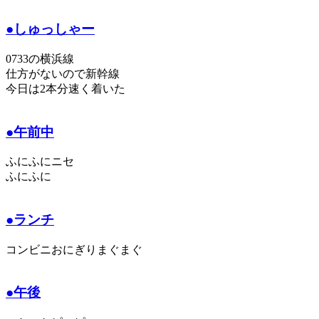
●しゅっしゃー
0733の横浜線
仕方がないので新幹線
今日は2本分速く着いた
●午前中
ふにふにニセ
ふにふに
●ランチ
コンビニおにぎりまぐまぐ
●午後