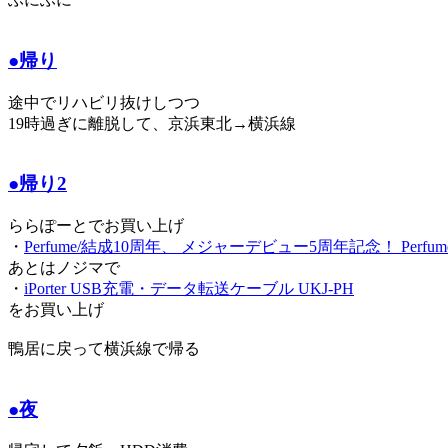
●帰り
途中でリハビリ抜けしつつ
19時過ぎに離脱して、京浜東北→横浜線
●帰り2
ららぽーとでお買い上げ
・
Perfume/結成10周年、 メジャーデビュー5周年記念！ Perfume LI
あとはノジマで
・
iPorter USB充電・データ転送ケーブル UKJ-PH
をお買い上げ
鴨居に戻って横浜線で帰る
●夜