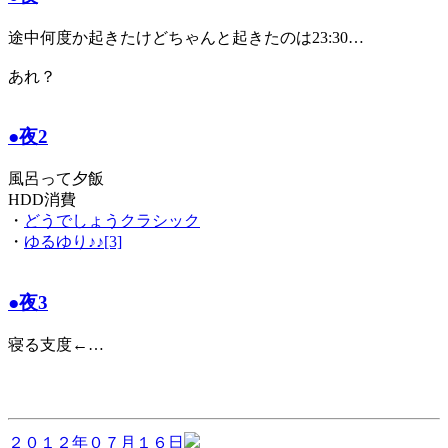
途中何度か起きたけどちゃんと起きたのは23:30…
あれ？
●夜2
風呂って夕飯
HDD消費
・
どうでしょうクラシック
・
ゆるゆり♪♪[3]
●夜3
寝る支度←…
２０１２年０７月１６日