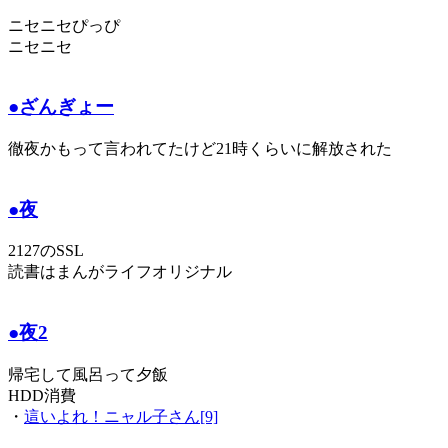
ニセニセぴっぴ
ニセニセ
●ざんぎょー
徹夜かもって言われてたけど21時くらいに解放された
●夜
2127のSSL
読書はまんがライフオリジナル
●夜2
帰宅して風呂って夕飯
HDD消費
・
這いよれ！ニャル子さん[9]