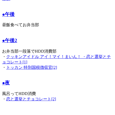
●午後
昼飯食べてお弁当部
●午後2
お弁当部一段落でHDD消費部
・
クッキンアイドル アイ！マイ！まいん！ ・
恋と選挙とチ
ョコレート[1]
・
トッカン 特別国税徴収官[2]
●夜
風呂ってHDD消費
・
恋と選挙とチョコレート[2]