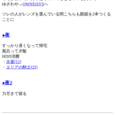
ゆざわや→
OWNDAYS
へ
ツレの人がレンズを選んでいる間こちらも眼鏡を2本つくる
ことに
●夜
すっかり遅くなって帰宅
風呂って夕飯
HDD消費
・
氷菓[12]
・
エリアの騎士[25]
●夜2
力尽きて寝る