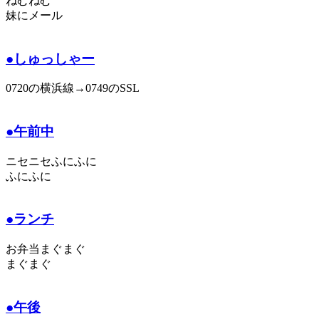
ねむねむ
妹にメール
●しゅっしゃー
0720の横浜線→0749のSSL
●午前中
ニセニセふにふに
ふにふに
●ランチ
お弁当まぐまぐ
まぐまぐ
●午後