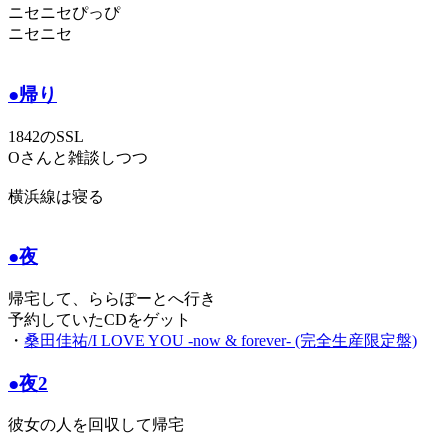
ニセニセぴっぴ
ニセニセ
●帰り
1842のSSL
Oさんと雑談しつつ
横浜線は寝る
●夜
帰宅して、ららぽーとへ行き
予約していたCDをゲット
・
桑田佳祐/I LOVE YOU -now & forever- (完全生産限定盤)
●夜2
彼女の人を回収して帰宅