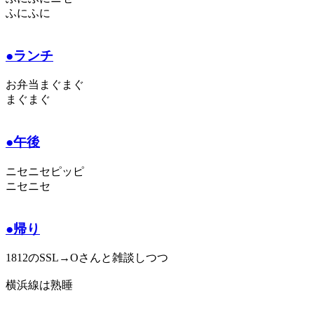
ふにふに
●ランチ
お弁当まぐまぐ
まぐまぐ
●午後
ニセニセピッピ
ニセニセ
●帰り
1812のSSL→Oさんと雑談しつつ
横浜線は熟睡