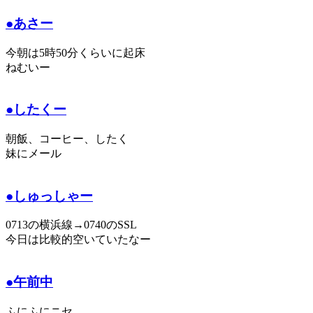
●あさー
今朝は5時50分くらいに起床
ねむいー
●したくー
朝飯、コーヒー、したく
妹にメール
●しゅっしゃー
0713の横浜線→0740のSSL
今日は比較的空いていたなー
●午前中
ふにふにニセ