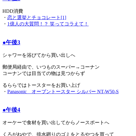
HDD消費
・
恋と選挙とチョコレート[1]
・
1億人の大質問！？ 笑ってコラえて！
●午後3
シャワーを浴びてから買い出しへ
郵便局経由で、いつものスーパー→コーナン
コーナンでは目当ての物は見つからず
るららではトースターをお買い上げ
・
Panasonic オーブントースター シルバー NT-W50-S
●午後4
オーケーで食材を買い出してからノースポートへ
くろがねやで、排水廻りのゴミをとるやつを買って