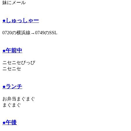
妹にメール
●しゅっしゃー
0720の横浜線→0749のSSL
●午前中
ニセニセぴっぴ
ニセニセ
●ランチ
お弁当まぐまぐ
まぐまぐ
●午後