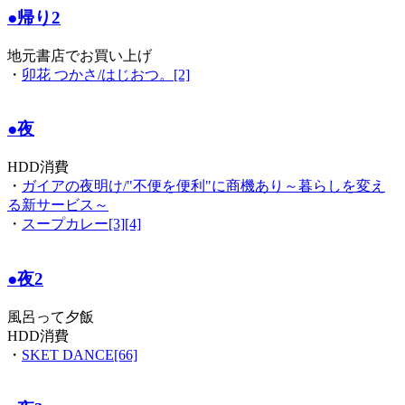
●帰り2
地元書店でお買い上げ
・
卯花 つかさ/はじおつ。[2]
●夜
HDD消費
・
ガイアの夜明け/"不便を便利"に商機あり～暮らしを変え
る新サービス～
・
スープカレー[3][4]
●夜2
風呂って夕飯
HDD消費
・
SKET DANCE[66]