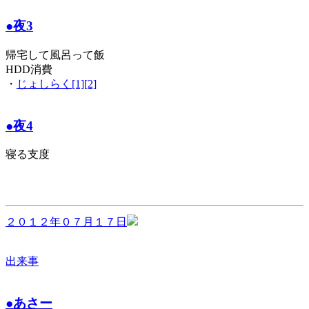
●夜3
帰宅して風呂って飯
HDD消費
・
じょしらく[1][2]
●夜4
寝る支度
２０１２年０７月１７日
出来事
●あさー