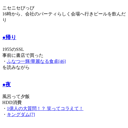
ニセニセぴっぴ
16時から、会社のパーティらしく会場へ行きビールを飲んだ
り
●帰り
1955のSSL
事前に書店で買った
・
ふなつ一輝/華麗なる食卓[46]
を読みながら
●夜
風呂って夕飯
HDD消費
・
1億人の大質問！？ 笑ってコラえて！
・
キングダム[7]