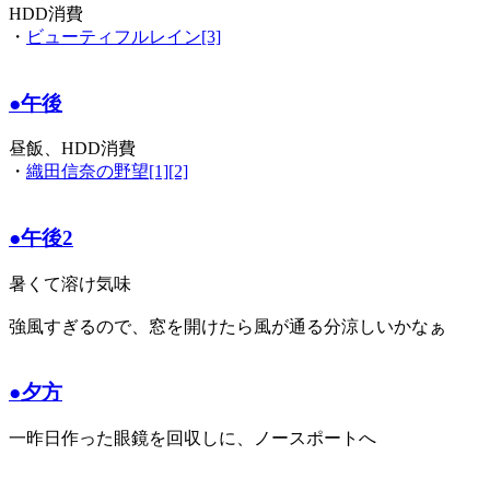
HDD消費
・
ビューティフルレイン[3]
●午後
昼飯、HDD消費
・
織田信奈の野望[1][2]
●午後2
暑くて溶け気味
強風すぎるので、窓を開けたら風が通る分涼しいかなぁ
●夕方
一昨日作った眼鏡を回収しに、ノースポートへ