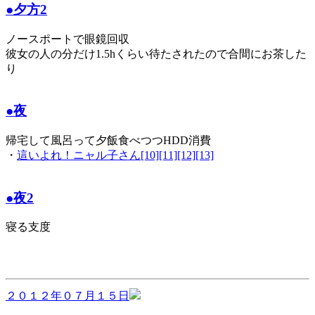
●夕方2
ノースポートで眼鏡回収
彼女の人の分だけ1.5hくらい待たされたので合間にお茶した
り
●夜
帰宅して風呂って夕飯食べつつHDD消費
・
這いよれ！ニャル子さん[10][11][12][13]
●夜2
寝る支度
２０１２年０７月１５日