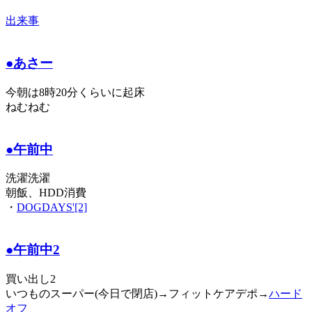
出来事
●あさー
今朝は8時20分くらいに起床
ねむねむ
●午前中
洗濯洗濯
朝飯、HDD消費
・
DOGDAYS'[2]
●午前中2
買い出し2
いつものスーパー(今日で閉店)→フィットケアデポ→
ハード
オフ