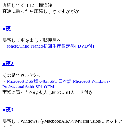
遅延してる1812→横浜線
直通に乗ったら圧縮しすぎですががが
●夜
帰宅して車を出して郵便局へ
・
sphere/Third Planet[初回生産限定盤][DVD付]
●夜2
その足でPCデポへ
・
Microsoft DSP版 64bit SP1 日本語 Microsoft Windows7
Professional 64bit SP1 OEM
実際に買ったのは玄人志向のUSBカード付き
●夜3
帰宅してWindows7をMacbookAirのVMwareFusionにセットア