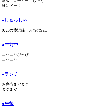
朝飯、コーヒー、したく
妹にメール
●しゅっしゃー
0720の横浜線→0749のSSL
●午前中
ニセニセぴっぴ
ニセニセ
●ランチ
お弁当まぐまぐ
まぐまぐ
●午後