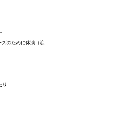
に
ーズのために休演（涙
たり