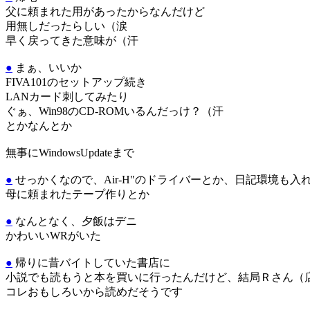
父に頼まれた用があったからなんだけど
用無しだったらしい（涙
早く戻ってきた意味が（汗
●
まぁ、いいか
FIVA101のセットアップ続き
LANカード刺してみたり
ぐぁ、Win98のCD-ROMいるんだっけ？（汗
とかなんとか
無事にWindowsUpdateまで
●
せっかくなので、Air-H"のドライバーとか、日記環境も入
母に頼まれたテープ作りとか
●
なんとなく、夕飯はデニ
かわいいWRがいた
●
帰りに昔バイトしていた書店に
小説でも読もうと本を買いに行ったんだけど、結局Ｒさん（
コレおもしろいから読めだそうです