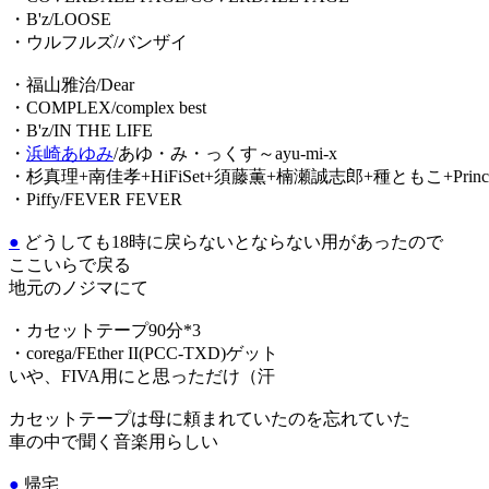
・B'z/LOOSE
・ウルフルズ/バンザイ
・福山雅治/Dear
・COMPLEX/complex best
・B'z/IN THE LIFE
・
浜崎あゆみ
/あゆ・み・っくす～ayu-mi-x
・杉真理+南佳孝+HiFiSet+須藤薫+楠瀬誠志郎+種ともこ+Princess
・Piffy/FEVER FEVER
●
どうしても18時に戻らないとならない用があったので
ここいらで戻る
地元のノジマにて
・カセットテープ90分*3
・corega/FEther II(PCC-TXD)ゲット
いや、FIVA用にと思っただけ（汗
カセットテープは母に頼まれていたのを忘れていた
車の中で聞く音楽用らしい
●
帰宅