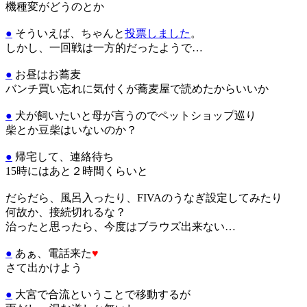
機種変がどうのとか
●
そういえば、ちゃんと
投票しました
。
しかし、一回戦は一方的だったようで…
●
お昼はお蕎麦
バンチ買い忘れに気付くが蕎麦屋で読めたからいいか
●
犬が飼いたいと母が言うのでペットショップ巡り
柴とか豆柴はいないのか？
●
帰宅して、連絡待ち
15時にはあと２時間くらいと
だらだら、風呂入ったり、FIVAのうなぎ設定してみたり
何故か、接続切れるな？
治ったと思ったら、今度はブラウズ出来ない…
●
あぁ、電話来た
♥
さて出かけよう
●
大宮で合流ということで移動するが