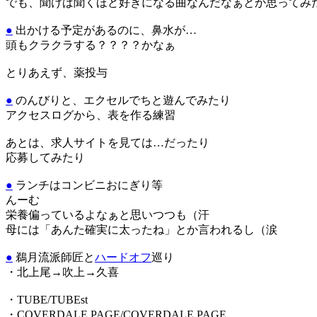
でも、聞けば聞くほど好きになる曲なんだなぁとか思ってみ
●
出かける予定があるのに、鼻水が…
頭もクラクラする？？？？かなぁ
とりあえず、薬投与
●
のんびりと、エクセルでちと遊んでみたり
アクセスログから、表を作る練習
あとは、求人サイトを見ては…だったり
応募してみたり
●
ランチはコンビニおにぎり等
んーむ
栄養偏っているよなぁと思いつつも（汗
母には「あんた確実に太ったね」とか言われるし（涙
●
鵜月流派師匠と
ハードオフ
巡り
・北上尾→吹上→久喜
・TUBE/TUBEst
・COVERDALE PAGE/COVERDALE PAGE