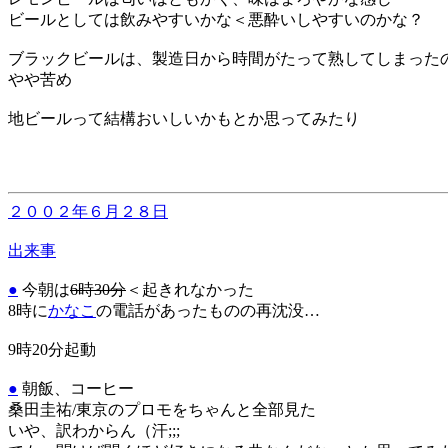
ビールとしては飲みやすいかな＜悪酔いしやすいのかな？
ブラックビールは、製造日から時間がたって熟してしまった
やや苦め
地ビールって結構おいしいかもとか思ってみたり
２００２年６月２８日
出来事
●
今朝は
6時30分
＜起きれなかった
8時に
かなこ
の電話があったものの再沈没…
9時20分起動
●
朝飯、コーヒー
桑田圭祐/東京のプロモをちゃんと全部見た
いや、訳わからん（汗;;;