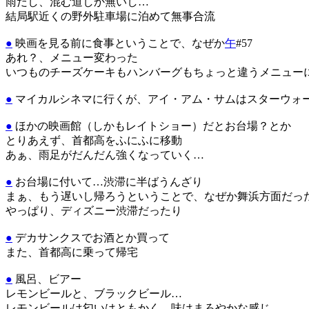
雨だし、混む道しか無いし…
結局駅近くの野外駐車場に泊めて無事合流
●
映画を見る前に食事ということで、なぜか
午
#57
あれ？、メニュー変わった
いつものチーズケーキもハンバーグもちょっと違うメニュー
●
マイカルシネマに行くが、アイ・アム・サムはスターウォ
●
ほかの映画館（しかもレイトショー）だとお台場？とか
とりあえず、首都高をふにふに移動
あぁ、雨足がだんだん強くなっていく…
●
お台場に付いて…渋滞に半ばうんざり
まぁ、もう遅いし帰ろうということで、なぜか舞浜方面だっ
やっぱり、ディズニー渋滞だったり
●
デカサンクスでお酒とか買って
また、首都高に乗って帰宅
●
風呂、ビアー
レモンビールと、ブラックビール…
レモンビールは匂いはともかく、味はまろやかな感じ