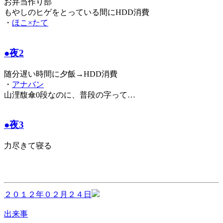
お弁当作り部
もやしのヒゲをとっている間にHDD消費
・
ほこ×たて
●夜2
随分遅い時間に夕飯→HDD消費
・
アナバン
山浬馥傘0段なのに、普段の字って…
●夜3
力尽きて寝る
２０１２年０２月２４日
出来事