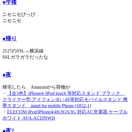
●午後
ニセニセぴっぴ
ニセニセ
●帰り
2127のSSL→横浜線
SSLガラガラだったな
●夜
帰宅したら、Amazonから荷物が
・
【全3色】iPhone4 /iPod touch 等対応スタンド ブラック
クライマー型 アイフォン3G / 4S等対応モバイルスタンド 携
帯スタンド stand for mobile Phone (1852-1)
・
ELECOM iPod/iPhone4/4S/3GS/3G 対応AC充電器 ケーブル
ホワイト AVA-ACDNWH
●夜2