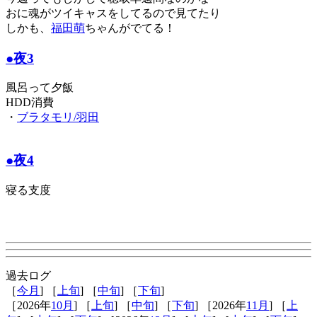
おに魂がツイキャスをしてるので見てたり
しかも、
福田萌
ちゃんがでてる！
●夜3
風呂って夕飯
HDD消費
・
ブラタモリ/羽田
●夜4
寝る支度
過去ログ
［
今月
] ［
上旬
] ［
中旬
] ［
下旬
]
［2026年
10月
] ［
上旬
] ［
中旬
] ［
下旬
] ［2026年
11月
] ［
上