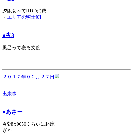
夕飯食べてHDD消費
・
エリアの騎士[8]
●夜3
風呂って寝る支度
２０１２年０２月２７日
出来事
●あさー
今朝は0650くらいに起床
ぎゃー