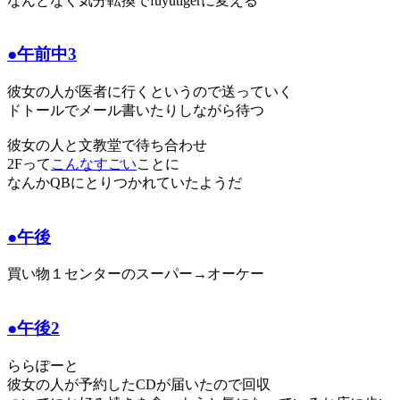
なんとなく気分転換でfuyutigerに変える
●午前中3
彼女の人が医者に行くというので送っていく
ドトールでメール書いたりしながら待つ
彼女の人と文教堂で待ち合わせ
2Fって
こんなすごい
ことに
なんかQBにとりつかれていたようだ
●午後
買い物１センターのスーパー→オーケー
●午後2
ららぽーと
彼女の人が予約したCDが届いたので回収