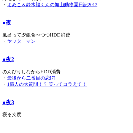
・
よゐこ＆鈴木福くんの旭山動物園日記2012
●夜
風呂って夕飯食べつつHDD消費
・
ヤッターマン
●夜2
のんびりしながらHDD消費
・
最後から二番目の恋[7]
・
1億人の大質問！？ 笑ってコラえて！
●夜3
寝る支度