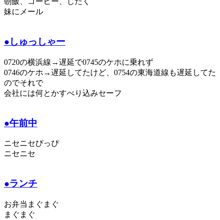
朝飯、コーヒー、したく
妹にメール
●しゅっしゃー
0720の横浜線→遅延で0745のケホに乗れず
0746のケホ→遅延してたけど、0754の東海道線も遅延してた
のでそれで
会社には何とかすべり込みセーフ
●午前中
ニセニセぴっぴ
ニセニセ
●ランチ
お弁当まぐまぐ
まぐまぐ