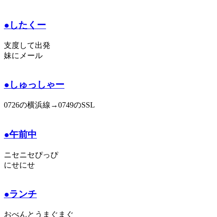
●したくー
支度して出発
妹にメール
●しゅっしゃー
0726の横浜線→0749のSSL
●午前中
ニセニセぴっぴ
にせにせ
●ランチ
おべんとうまぐまぐ