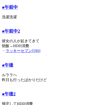
●午前中
洗濯洗濯
●午前中2
彼女の人が起きてきて
朝飯→HDD消費
・
ラッキーセブン[5][6]
●午後
ルララへ
昨日も行ったばかりだけど
●午後2
帰宅してHDD消費