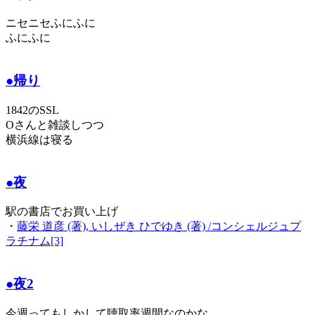
ニセニセふにふに
ふにふに
●帰り
1842のSSL
Oさんと雑談しつつ
横浜線は寝る
●夜
駅の書店でお買い上げ
・
藤栄 道彦 (著), いしぜき ひでゆき (著) /コンシェルジュプ
ラチナム[3]
●夜2
今週ってもしかして聴取率週間なのかな