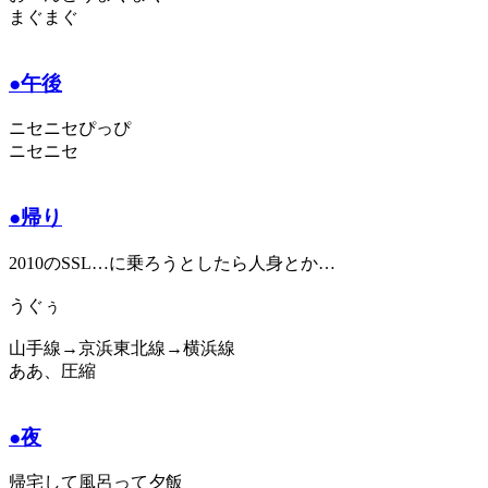
まぐまぐ
●午後
ニセニセぴっぴ
ニセニセ
●帰り
2010のSSL…に乗ろうとしたら人身とか…
うぐぅ
山手線→京浜東北線→横浜線
ああ、圧縮
●夜
帰宅して風呂って夕飯