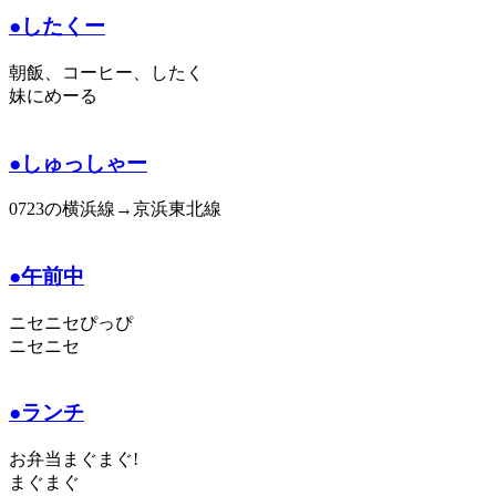
●したくー
朝飯、コーヒー、したく
妹にめーる
●しゅっしゃー
0723の横浜線→京浜東北線
●午前中
ニセニセぴっぴ
ニセニセ
●ランチ
お弁当まぐまぐ!
まぐまぐ