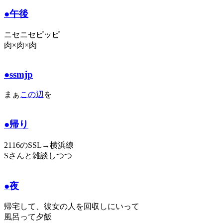
●午後
ニセニセピッピ
肉×肉×肉
●ssmjp
まぁ
この辺
を
●帰り
2116のSSL→横浜線
Sさんと雑談しつつ
●夜
帰宅して、彼女の人を回収しにいって
風呂って夕飯