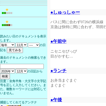
●しゅっしゃー
バスに間に合わず0726の横浜線
京急は快特に間に合わず、羽田行
読みたい日のドキュメントを表示
します。
●午前中
の日
記を
ニセニセぴっぴ
目がかすむ…
過去のドキュメントの検索もでき
ます。
●ランチ
の日記から
お弁当まぐまぐ
注意：全角半角・大文字小文字記
まぐまぐ
号を正しく入力してください。ま
た、複数キーワードには対応して
いません。
●午後
捕捉してくれてるアンテナ