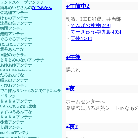
ランドスケープアンテナ
●午前中2
猫耳めいどさんの
なつみかん
佐祐理アンテナ
けものアンテナ
朝飯、HDD消費、弁当部
流星の矢アンテナ
・
でんぱの神神[249]
病弱アンテナ
・
てーきゅう-第九期-[93]
無題アンテナ
・
天使の3P!
ぐるぐるアンテナ
はふはふアンテナ
雲丹あんてな
日記のカケラ。
●午後
とりとめのないアンテナ
あゆあゆアンテナ
揉まれ
RAKUDA Antenna
たろあんてな
暇人のアンテナ
くびわアンテナ
●夜
でこぽんリンク/[みにでこ]/コムサ
イリンク
ホームセンターへ
ＮＡＮＡアンテナ
いいんちょの出席簿
夏場窓に貼る遮熱シート的なも
ますぷろあんてな
ＮＡＮＡアンテナ
徒然アンテナ
●夜2
妄想アンテナ
markunアンテナ
noney.org hub antenna