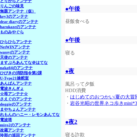
とりがらアンテナ
りんごの味見
●午後
無題アンテナ（仮）
key3のアンテナ
昼飯食べる
dear diaryのアンテナ
harukazeのアンテナ
ものみやぐら
●午後
ひらひらアンテナ
NetWINアンテナ
寝る
wassyのアンテナ
天使のアンテナ
ますぷろあんてな＠はてな
naka64のアンテナ
●夜
ひびきの消防指令第2課
U-Type21操舵室
風呂って夕飯
あんぱんアンテナ
電波きんぎょ
HDD消費
☆苺アンテナ☆
・
はじめてのおつかい/夏の大冒
さえぐのアンテナ
・
岩谷光昭の世界ネコ歩きmini*
doggieのアンテナ
まやちょんアンテナ
れもんのハニー・レモンあんてな
電波塔
●夜2
miro2のアンテナ
改蔵アンテナ
寝る詐欺
玲那の巡回アンテナ