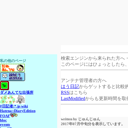
検索エンジンから来られた方へ
私の他のページ
このページにはひょっとしたら
アンテナ管理者の方へ
はう日記
からゲットすると比較
RSS
はこちら
ダメあんてな出張所
LastModified
からも更新時間を取
#日記者:*.jp wiki
Hatena::DiaryEdition
FOAF
written by
じゅんじゅん
bloc
2017年07月中旬分を表示しています。
events