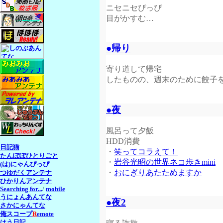
ニセニセぴっぴ
目がかすむ…
●帰り
寄り道して帰宅
したものの、週末のために餃子
●夜
風呂って夕飯
HDD消費
日記猫
・
笑ってコラえて！
たんぽぽひとりごと
・
岩谷光昭の世界ネコ歩きmini
(は)にゃんぴっぴ
・
おにぎりあたためますか
つゆだくアンテナ
ひかりんアンテナ
Searching for...
/
mobile
うにょんあんてな
●夜2
さかにゃんてな
俺スコープ
R
emote
はう日記