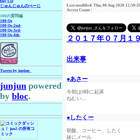
buy CD
Last-modified: Thu, 06 Aug 2026 12:59:2
じゅんじゅんのぺーじ
Access Count :
100の質問編
100 Qs
100 Qs-2nd-
100 Qs-3rd-
100 Qs-4th-
２０１７年０７月１
出来事
Tweets by junjun_
●あさー
junjun
powered
今朝は6時に起床
by
bloc
.
ねむい…
●したくー
朝飯、コーヒー、したく
妹にメール