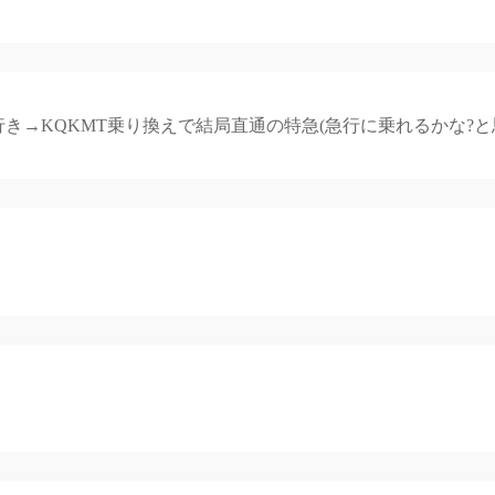
き→KQKMT乗り換えで結局直通の特急(急行に乗れるかな?と