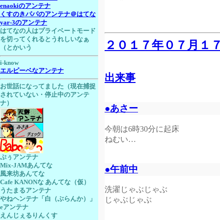
enaokiのアンテナ
くすのきパパのアンテナ＠はてな
yar-3のアンテナ
はてなの人はプライベートモード
を切ってくれるとうれしいなぁ
２０１７年０７月１
（とかいう
i-know
エルピーベなアンテナ
出来事
お世話になってました（現在捕捉
されていない・停止中のアンテ
ナ）
●あさー
今朝は6時30分に起床
ねむい…
ぷぅアンテナ
Mix-JAMあんてな
●午前中
風来坊あんてな
Cafe KANONな あんてな（仮）
洗濯じゃぶじゃぶ
うたまるアンテナ
やねヘンテナ「白（ぶらんか）」
じゃぶじゃぶ
eアンテナ
えんじぇるりんくす