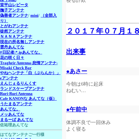
寝る詐欺
堂平山レピータ
撫子アンテナ
偽善者アンテナ
/
mini
/
（全部入
り）
とがわアンテナ
２０１７年０７月１
徒然アンテナ
ＮＡＮＡアンテナ
現在の所名無しアンテナ
雲丹あんてな
出来事
#日記者:*.jpあんてな。
花の咲く日々
Tragheir Antenna-怠惰アンテナ-
Misaki Check Bar
●あさー
やねヘンテナ「白（ぶらんか）」
eアンテナ
えんじぇるりんくす
今朝は6時に起床
ランドスケープアンテナ
ねむい…
Ruri-Ruri Antenna
Cafe KANONな あんてな（仮）
うたまるアンテナ
●午前中
あんてな。
メッあんてな
まるーば あんてな
体調不良で一回休み
佐祐理あんてな
よく寝る
はてなアンテナご一行様