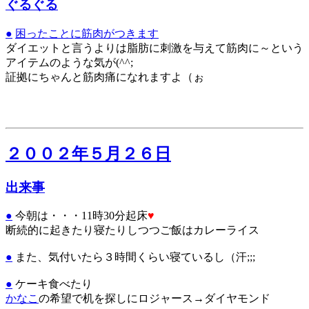
ぐるぐる
●
困ったことに筋肉がつきます
ダイエットと言うよりは脂肪に刺激を与えて筋肉に～という
アイテムのような気が(^^;
証拠にちゃんと筋肉痛になれますよ（ぉ
２００２年５月２６日
出来事
●
今朝は・・・11時30分起床
♥
断続的に起きたり寝たりしつつご飯はカレーライス
●
また、気付いたら３時間くらい寝ているし（汗;;;
●
ケーキ食べたり
かなこ
の希望で机を探しにロジャース→ダイヤモンド