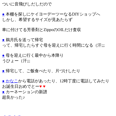
ついに音飛びしだしだので
●
本棚を探しにケイヨーデーツーなるDIYショップへ
しかし、希望するサイズが見あたらず
車に付けてる芳香剤とZippoのOILだけ査収
●
鵜月氏を送って帰宅
って、帰宅したらすぐ母を迎えに行く時間になる（汗;;;
●
母を迎えに行く最中から本降り
うひょー（汗;;;
●
帰宅して、ご飯食べたり、片づけしたり
●
かなこ
から電話があったり、12時丁度に電話してみたり
お誕生日おめでとー
♥
♥
●
カーネーションの新譜
超良かった♪