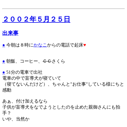
２００２年５月２５日
出来事
●
今朝は８時に
かなこ
からの電話で起床
♥
●
朝飯、コーヒー、
ＣＣ
さくら
●
51分の電車で出社
電車の中で盲導犬が寝ていて
（寝てないんだけど）、ちゃんと"お仕事"している様にちと
感動
あぁ、付け加えるなら
子供が盲導犬をなでようとしたのを止めた親御さんにも拍
手？
いや、当然か