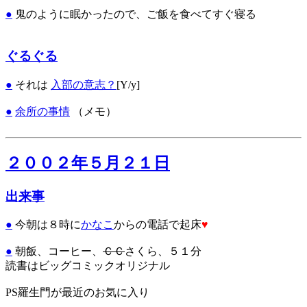
●
鬼のように眠かったので、ご飯を食べてすぐ寝る
ぐるぐる
●
それは
入部の意志？
[Y/y]
●
余所の事情
（メモ）
２００２年５月２１日
出来事
●
今朝は８時に
かなこ
からの電話で起床
♥
●
朝飯、コーヒー、
ＣＣ
さくら、５１分
読書はビッグコミックオリジナル
PS羅生門が最近のお気に入り