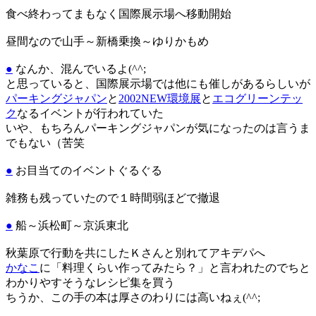
食べ終わってまもなく国際展示場へ移動開始
昼間なので山手～新橋乗換～ゆりかもめ
●
なんか、混んでいるよ(^^;
と思っていると、国際展示場では他にも催しがあるらしいが
パーキングジャパン
と
2002NEW環境展
と
エコグリーンテッ
ク
なるイベントが行われていた
いや、もちろんパーキングジャパンが気になったのは言うま
でもない（苦笑
●
お目当てのイベントぐるぐる
雑務も残っていたので１時間弱ほどで撤退
●
船～浜松町～京浜東北
秋葉原で行動を共にしたＫさんと別れてアキデパへ
かなこ
に「料理くらい作ってみたら？」と言われたのでちと
わかりやすそうなレシピ集を買う
ちうか、この手の本は厚さのわりには高いねぇ(^^;