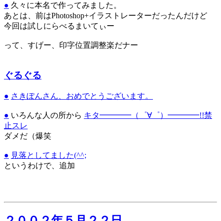
●
久々に本名で作ってみました。
あとは、前はPhotoshop+イラストレーターだったんだけど
今回は試しにらべるまいてぃー
って、すげー、印字位置調整楽だナー
ぐるぐる
●
さきぽんさん、おめでとうございます。
●
いろんな人の所から
キタ━━━━（゜∀゜）━━━━!!禁
止スレ
ダメだ（爆笑
●
見落としてました(^^;
というわけで、追加
２００２年５月２２日