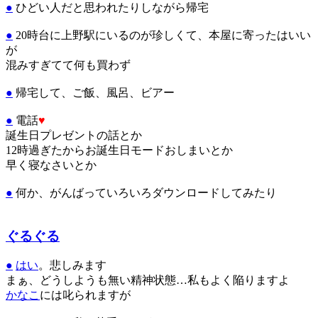
●
ひどい人だと思われたりしながら帰宅
●
20時台に上野駅にいるのが珍しくて、本屋に寄ったはいい
が
混みすぎてて何も買わず
●
帰宅して、ご飯、風呂、ビアー
●
電話
♥
誕生日プレゼントの話とか
12時過ぎたからお誕生日モードおしまいとか
早く寝なさいとか
●
何か、がんばっていろいろダウンロードしてみたり
ぐるぐる
●
はい
。悲しみます
まぁ、どうしようも無い精神状態…私もよく陥りますよ
かなこ
には叱られますが