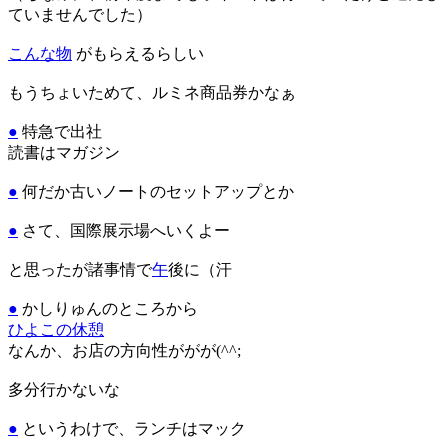
ていませんでした）
こんな物
がもらえるらしい
もうちょいためて、ルミネ商品券かなぁ
●
特急で出社
読書はマガジン
●
何だか古いノートのセットアップとか
●
さて、国際展示場へいくよー
と思ったが諸事情で
午
後に（汗
●
かしりゅんのところから
ひよこの休憩
なんか、お店の方向性ががが(^^;
多分行かないな
●
というわけで、ランチはマック