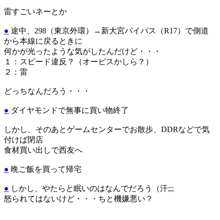
雷すごいネーとか
●
途中、298（東京外環）→新大宮バイパス（R17）で側道
から本線に戻るときに
何かが光ったような気がしたんだけど・・・
１：スピード違反？（オービスかしら？）
２：雷
どっちなんだろう・・・
●
ダイヤモンドで無事に買い物終了
しかし、そのあとゲームセンターでお散歩、DDRなどで気
付けば閉店
食材買い出しで西友へ
●
晩ご飯を買って帰宅
●
しかし、やたらと眠いのはなんでだろう（汗;;;
怒られてはないけど・・・ちと機嫌悪い？