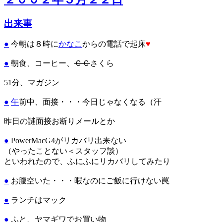
出来事
●
今朝は８時に
かなこ
からの電話で起床
♥
●
朝食、コーヒー、
ＣＣ
さくら
51分、マガジン
●
午
前中、面接・・・今日じゃなくなる（汗
昨日の謎面接お断りメールとか
●
PowerMacG4がリカバリ出来ない
（やったことない＜スタッフ談）
といわれたので、ふにふにリカバリしてみたり
●
お腹空いた・・・暇なのにご飯に行けない罠
●
ランチはマック
●
ふと、ヤマギワでお買い物