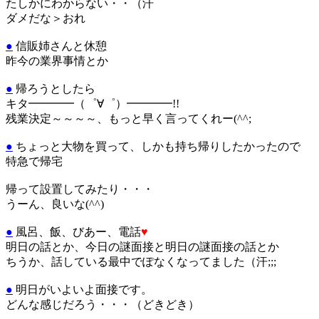
たしかにわからない・・（汗
ダメだな＞おれ
●
信販姉さんと休憩
昨今の業界事情とか
●
帰ろうとしたら
キタ━━━━（゜∀゜）━━━━!!
残業決定～～～～、もっと早く言ってくれー(^^;
●
ちょっと大物を買って、しかも持ち帰りしたかったので
特急で帰宅
帰って設置してみたり・・・
うーん、良いな(^^)
●
風呂、飯、びあー、電話
♥
明日の話とか、今日の謎面接と明日の謎面接の話とか
ちうか、話している最中でぽなくなってました（汗;;;
●
明日がいよいよ面接です。
どんな感じだろう・・・（どきどき）