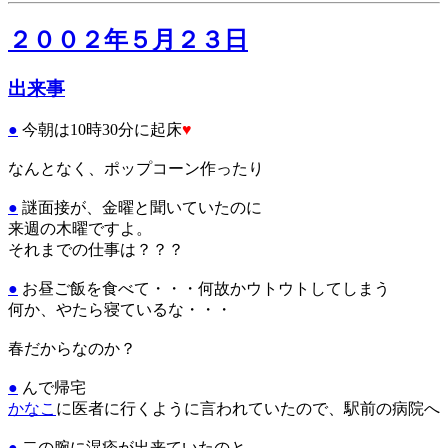
２００２年５月２３日
出来事
●
今朝は10時30分に起床
♥
なんとなく、ポップコーン作ったり
●
謎
面接が、金曜と聞いていたのに
来週の木曜ですよ。
それまでの仕事は？？？
●
お昼ご飯を食べて・・・何故かウトウトしてしまう
何か、やたら寝ているな・・・
春だからなのか？
●
んで帰宅
かなこ
に医者に行くように言われていたので、駅前の病院へ
●
二の腕に湿疹が出来ていたのと