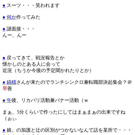
●
スーツ・・・笑われます
●
何か
作ってみた
●
謎面接・・・
んー、んー
●
戻ってきて、戦況報告とか
懐かしのとある人に会って
近況（ちうか今後の予定聞かれたりとか）
●
綿積
さんが来たのでランチシンクロ兼転職部決起集会？＠
琴
善
●
午
後、リカバリ活動兼バナー活動（ｗ
まぁ、5分くらいで作ったにしてはまぁまぁの出来ですね
（ぉぃ
●
娘。の加護と辻の区別がつかないなんて話を某所で・・・