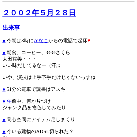
２００２年５月２８日
出来事
●
今朝は8時に
かなこ
からの電話で起床
♥
●
朝食、コーヒー、
ＣＣ
さくら
太田裕美・・・
いい味だしてるなー（汗;;;
いや、演技は上手下手だけじゃないっすね
●
51分の電車で読書はアスキー
●
午
前中、何か片づけ
ジャンク品を物色してみたり
●
関心空間にアイテム足しまくり
●
今いる建物のADSL切られた？