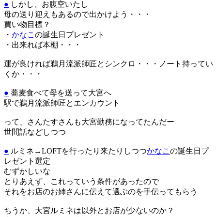
●
しかし、お腹空いたし
母の送り迎えもあるので出かけよう・・・
買い物目標？
・
かなこ
の誕生日プレゼント
・出来れば本棚・・・
運が良ければ鵜月流派師匠とシンクロ・・・ノート持ってい
くか・・・
●
蕎麦食べて母を送って大宮へ
駅で鵜月流派師匠とエンカウント
って、さんたすさんも大宮勤務になってたんだー
世間話などしつつ
●
ルミネ→LOFTを行ったり来たりしつつ
かなこ
の誕生日プ
レゼント選定
むずかしいな
とりあえず、これっていう条件があったので
それをお店のお姉さんに伝えて選ぶのを手伝ってもらう
ちうか、大宮ルミネは以外とお店が少ないのか？