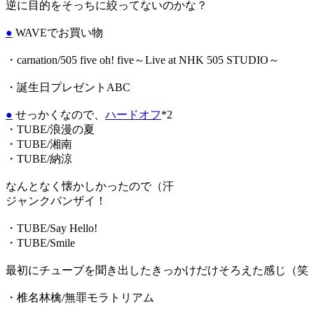
逆に目的をそっちに絞ってないのかな？
●
WAVEでお買い物
・carnation/505 five oh! five～Live at NHK 505 STUDIO～
・誕生日プレゼントABC
●
せっかくなので、
ハードオフ
*2
・TUBE/浪漫の夏
・TUBE/湘南
・TUBE/納涼
なんとなく懐かしかったので（汗
ジャンクバンザイ！
・TUBE/Say Hello!
・TUBE/Smile
最初にチューブを聞き出したきっかけだけそろえた感じ（笑
・椎名林檎/無罪モラトリアム