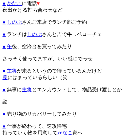
●
かなこ
に電話
♥
夜出かける打ち合わせなど
●
しのぶ
さんご来店でランチ部ご予約
●
ランチは
しのぶ
さんと吉で牛→ベローチェ
●
午
後、空冷台を買ってみたり
さっそく使ってますが、いい感じでっせ
●
主将
が来るというので待っているんだけど
罠
にはまっているらしい（笑
●
無事に
主将
とエンカウントして、物品受け渡しとか
謎
●
売り物のリカバリーしてみたり
●
仕事が終わって、速攻帰宅
持っていく物を用意して
かなこ
家へ