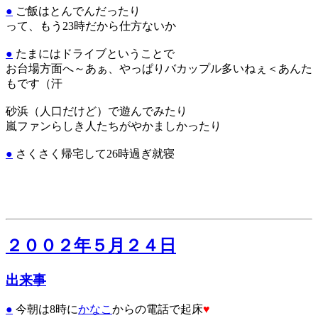
●
ご飯はとんでんだったり
って、もう23時だから仕方ないか
●
たまにはドライブということで
お台場方面へ～あぁ、やっぱりバカップル多いねぇ＜あんた
もです（汗
砂浜（人口だけど）で遊んでみたり
嵐ファンらしき人たちがやかましかったり
●
さくさく帰宅して26時過ぎ就寝
２００２年５月２４日
出来事
●
今朝は8時に
かなこ
からの電話で起床
♥