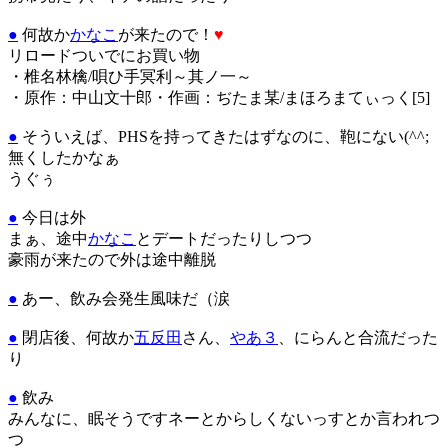
●
何故か
かなこ
が来たので！
♥
リロードついでにお買い物
・椎名林檎/唄ひ手冥利～其ノ一～
・原作：中山文十郎・作画：ぢたま某/まほろまてぃっく[5]
●
そういえば、PHSを持ってきたはずなのに、鞄にない(^^;
無くしたかなぁ
うぐぅ
●
今日は外
まぁ、途中
かなこ
とデートだったりしつつ
豪雨が来たので外は途中離脱
●
あー、飲み会発生風味だ（涙
●
閉店後、何故か
五反田
さん、
やあ３
、にらんと合流だった
り
●
飲み
みんなに、眠そうですネーとからしくないっすとか言われつ
つ