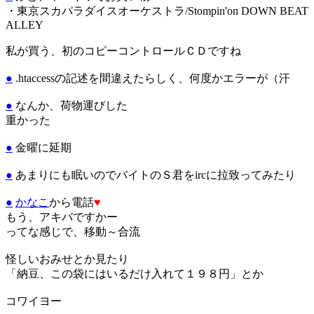
・東京スカパラダイスオーケストラ/Stompin'on DOWN BEAT
ALLEY
私が買う、初のコピーコントロールＣＤですね
●
.htaccessの記述を間違えたらしく、何度かエラーが（汗
●
なんか、荷物運びした
重かった
●
金曜に延期
●
あまりにも眠いのでバイトのＳ君をircに拉致ってみたり
●
かなこ
から電話
♥
もう、アキバですかー
ってな感じで、移動～合流
怪しいおみせとか見たり
「納豆、この袋にはいるだけ入れて１９８円」とか
コワイヨー