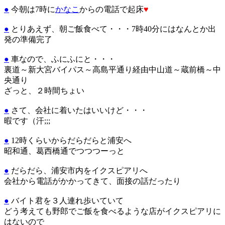
●
今朝は7時に
かなこ
からの電話で起床
♥
●
とりあえず、朝ご飯食べて・・・7時40分にはなんとか出
発の準備完了
●
車なので、ふにふにと・・・
裏道～新大宮バイパス～高島平通り経由中山道～蔵前橋～中
央通り
ざっと、２時間ちょい
●
さて、会社に着いたはいいけど・・・
暇です（汗;;;
●
12時くらいからだらだらと浦安へ
昭和通、葛西橋通でつつつーっと
●
だらだら、浦安市内をイクスピアリへ
会社から電話がかかってきて、面接の話だったり
●
バイト君を３人連れ歩いていて
どう考えても野郎でご飯を食べるような店がイクスピアリに
はないので