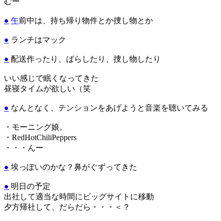
むー
●
午
前中は、持ち帰り物件とか捜し物とか
●
ランチはマック
●
配送作ったり、ばらしたり、捜し物したり
いい感じで眠くなってきた
昼寝タイムが欲しい（笑
●
なんとなく、テンションをあげようと音楽を聴いてみる
・モーニング娘。
・RedHotChiliPeppers
・・・んー
●
埃っぽいのかな？鼻がぐずってきた
●
明日の予定
出社して適当な時間にビッグサイトに移動
夕方帰社して、だらだら・・・＜？