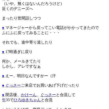
（いや、無くはないんだろうけど）
近くのデニーズへ
まったり世間話しつつ
●
マネージャーから戻ってこい電話がかかってきたので
ふにふに戻ってみることに・・・
それでも、途中寄り道したり
●
17時過ぎに戻り
何か、メールきてたり
しかし、アレですなぁ
●
えー、明日
なんですかー（汗
●
ぐっさー
ご来店でお買いあげ下げだったり
●
閉店後、
かけーん
、
ぐっさー
と合流して
午
35で
ひろゆきちゃん
と合流