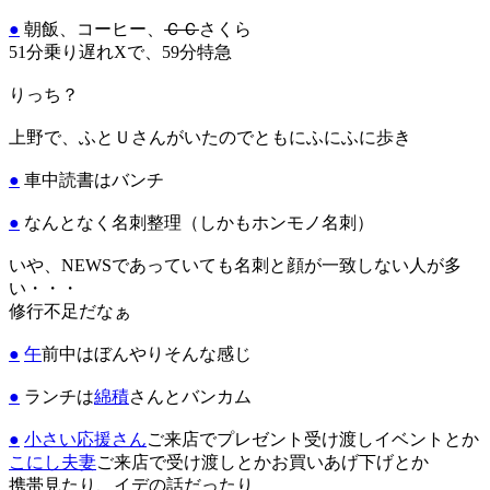
●
朝飯、コーヒー、
ＣＣ
さくら
51分乗り遅れXで、59分特急
りっち？
上野で、ふとＵさんがいたのでともにふにふに歩き
●
車中読書はバンチ
●
なんとなく名刺整理（しかもホンモノ名刺）
いや、NEWSであっていても名刺と顔が一致しない人が多
い・・・
修行不足だなぁ
●
午
前中はぼんやりそんな感じ
●
ランチは
綿積
さんとバンカム
●
小さい応援さん
ご来店でプレゼント受け渡しイベントとか
こにし
夫妻
ご来店で受け渡しとかお買いあげ下げとか
携帯見たり、イデの話だったり