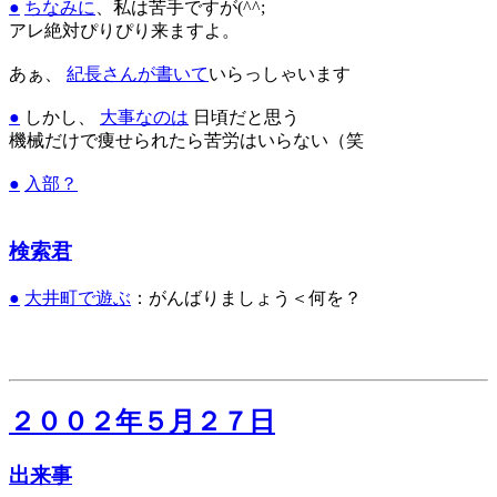
●
ちなみに
、私は苦手ですが(^^;
アレ絶対ぴりぴり来ますよ。
あぁ、
紀長さんが書いて
いらっしゃいます
●
しかし、
大事なのは
日頃だと思う
機械だけで痩せられたら苦労はいらない（笑
●
入部？
検索君
●
大井町で遊ぶ
：がんばりましょう＜何を？
２００２年５月２７日
出来事