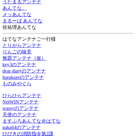
うたまるアンテナ
あんてな。
メッあんてな
まるーば あんてな
佐祐理あんてな
はてなアンテナご一行様
とりがらアンテナ
りんごの味見
無題アンテナ（仮）
key3のアンテナ
dear diaryのアンテナ
harukazeのアンテナ
ものみやぐら
ひらひらアンテナ
NetWINアンテナ
wassyのアンテナ
天使のアンテナ
ますぷろあんてな＠はてな
naka64のアンテナ
ひびきの消防指令第2課