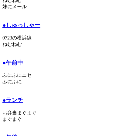
ねむねむ
妹にメール
●しゅっしゃー
0723の横浜線
ねむねむ
●午前中
ふにふにニセ
ふにふに
●ランチ
お弁当まぐまぐ
まぐまぐ