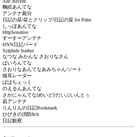
Ant: Recent
鞠絵あんてな
アンテナ親分
日記の栞/栞とクリップ/日記の栞 for Palm
しっぽあんてな
HttpSensitive
すーすーアンテナ
HNN日記バード
Sylphide feather
なつな みかんな さおりなさん
ぱいろんてな
さおりなあんてなあみちゃん/ソート
猫耳レーダー
ぱぱちぇっく
のえるんあんてな
さかにゃんてな[めいど]/だいぶいんとぅ
凪アンテナ
りんりんの日記Bookmark
ひびきの消防8ch
日記観察