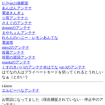
U-Type21操舵室
あんぱんアンテナ
電波きんぎょ
☆苺アンテナ☆
さえぐのアンテナ
doggieのアンテナ
まやちょんアンテナ
れもんのハニー・レモンあんてな
電波塔
miro2のアンテナ
改蔵アンテナ
玲那の巡回アンテナ
enaokiのアンテナ
くすのきパパのアンテナ＠はてな
yar-3のアンテナ
はてなの人はプライベートモードを切ってくれるとうれしい
なぁ（とかいう
i-know
エルピーベなアンテナ
お世話になってました（現在捕捉されていない・停止中のア
ンテナ）