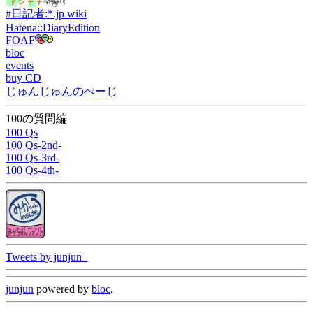
#日記者:*.jp wiki
Hatena::DiaryEdition
FOAF
bloc
events
buy CD
じゅんじゅんのぺーじ
100の質問編
100 Qs
100 Qs-2nd-
100 Qs-3rd-
100 Qs-4th-
Tweets by junjun_
junjun
powered by
bloc
.