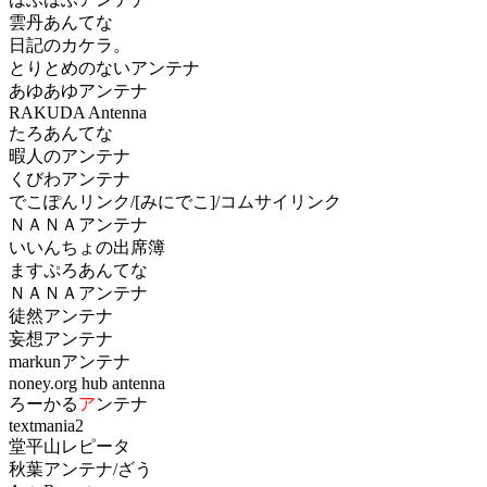
雲丹あんてな
日記のカケラ。
とりとめのないアンテナ
あゆあゆアンテナ
RAKUDA Antenna
たろあんてな
暇人のアンテナ
くびわアンテナ
でこぽんリンク/[みにでこ]/コムサイリンク
ＮＡＮＡアンテナ
いいんちょの出席簿
ますぷろあんてな
ＮＡＮＡアンテナ
徒然アンテナ
妄想アンテナ
markunアンテナ
noney.org hub antenna
ろーかる
ア
ンテナ
textmania2
堂平山レピータ
秋葉アンテナ/ざう