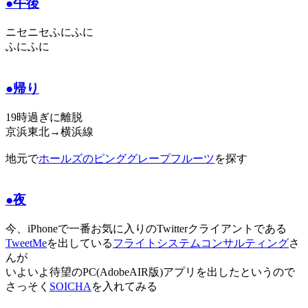
●午後
ニセニセふにふに
ふにふに
●帰り
19時過ぎに離脱
京浜東北→横浜線
地元で
ホールズのピンググレープフルーツ
を探す
●夜
今、iPhoneで一番お気に入りのTwitterクライアントである
TweetMe
を出している
フライトシステムコンサルティング
さ
んが
いよいよ待望のPC(AdobeAIR版)アプリを出したというので
さっそく
SOICHA
を入れてみる