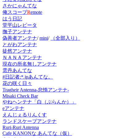
さかにゃんてな
俺スコープ
R
emote
はう日記
堂平山レピータ
撫子アンテナ
偽善者アンテナ
/
mini
/
（全部入り）
とがわアンテナ
徒然アンテナ
ＮＡＮＡアンテナ
現在の所名無しアンテナ
雲丹あんてな
#日記者:*.jpあんてな。
花の咲く日々
Tragheir Antenna-怠惰アンテナ-
Misaki Check Bar
やねヘンテナ「白（ぶらんか）」
eアンテナ
えんじぇるりんくす
ランドスケープアンテナ
Ruri-Ruri Antenna
Cafe KANONな あんてな（仮）