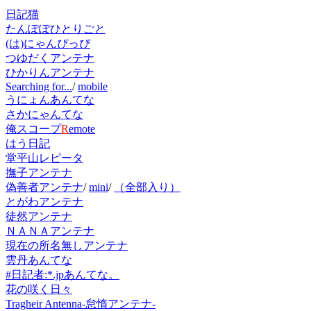
日記猫
たんぽぽひとりごと
(は)にゃんぴっぴ
つゆだくアンテナ
ひかりんアンテナ
Searching for...
/
mobile
うにょんあんてな
さかにゃんてな
俺スコープ
R
emote
はう日記
堂平山レピータ
撫子アンテナ
偽善者アンテナ
/
mini
/
（全部入り）
とがわアンテナ
徒然アンテナ
ＮＡＮＡアンテナ
現在の所名無しアンテナ
雲丹あんてな
#日記者:*.jpあんてな。
花の咲く日々
Tragheir Antenna-怠惰アンテナ-