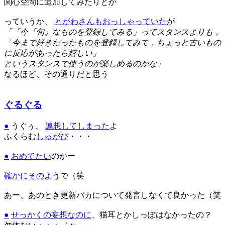
関心空間に追加してみたりとか
っていうか、
とがわさんもおっしゃっていた
が
「「今『旬』なものを登録してみる」ってスタンスよりも，
「今まで好きだったものを登録してみて，ちょっと古いもの
に反応があったら嬉しい」
というスタンスで使うのが楽しめるのかな」
なるほど、その通りだと思う
ぐるぐる
●
うぐぅ、
連想してしまった
よ
ふくらむ
しゅがぴ
・・・
●
おめでたい
のかー
確かにそのよう
で（笑
あー、あのとき更新バカについて発言しなくて良かった（笑
●
せっかくの妄想なのに
、猫耳とかしっぽはなかったの？