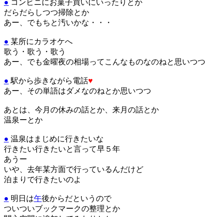
●
コンビニにお菓子買いにいったりとか
だらだらしつつ掃除とか
あー、でもちと汚いかな・・・
●
某所にカラオケへ
歌う・歌う・歌う
あー、でも金曜夜の相場ってこんなものなのねと思いつつ
●
駅から歩きながら電話
♥
あー、その単語はダメなのねとか思いつつ
あとは、今月の休みの話とか、来月の話とか
温泉ーとか
●
温泉はまじめに行きたいな
行きたい行きたいと言って早５年
あうー
いや、去年某方面で行っているんだけど
泊まりで行きたいのよ
●
明日は
午
後からだというので
ついついブックマークの整理とか