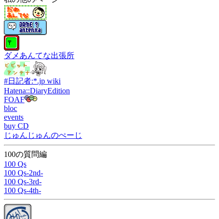
ダメあんてな出張所
#日記者:*.jp wiki
Hatena::DiaryEdition
FOAF
bloc
events
buy CD
じゅんじゅんのぺーじ
100の質問編
100 Qs
100 Qs-2nd-
100 Qs-3rd-
100 Qs-4th-