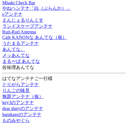
Misaki Check Bar
やねヘンテナ「白（ぶらんか）」
eアンテナ
えんじぇるりんくす
ランドスケープアンテナ
Ruri-Ruri Antenna
Cafe KANONな あんてな（仮）
うたまるアンテナ
あんてな。
メッあんてな
まるーば あんてな
佐祐理あんてな
はてなアンテナご一行様
とりがらアンテナ
りんごの味見
無題アンテナ（仮）
key3のアンテナ
dear diaryのアンテナ
harukazeのアンテナ
ものみやぐら