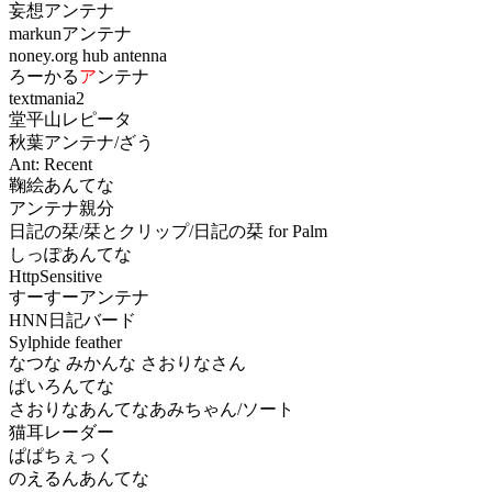
妄想アンテナ
markunアンテナ
noney.org hub antenna
ろーかる
ア
ンテナ
textmania2
堂平山レピータ
秋葉アンテナ/ざう
Ant: Recent
鞠絵あんてな
アンテナ親分
日記の栞/栞とクリップ/日記の栞 for Palm
しっぽあんてな
HttpSensitive
すーすーアンテナ
HNN日記バード
Sylphide feather
なつな みかんな さおりなさん
ぱいろんてな
さおりなあんてなあみちゃん/ソート
猫耳レーダー
ぱぱちぇっく
のえるんあんてな