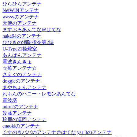
ひらひらアンテナ
NetWINアンテナ
wassyのアンテナ
天使のアンテナ
ますぷろあんてな＠はてな
naka64のアンテナ
ひびきの消防指令第2課
U-Type21操舵室
あんぱんアンテナ
電波きんぎょ
☆苺アンテナ☆
さえぐのアンテナ
doggieのアンテナ
まやちょんアンテナ
れもんのハニー・レモンあんてな
電波塔
miro2のアンテナ
改蔵アンテナ
玲那の巡回アンテナ
enaokiのアンテナ
くすのきパパのアンテナ＠はてな
yar-3のアンテナ