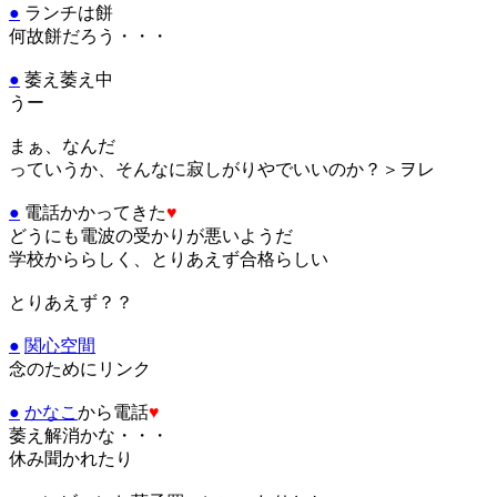
●
ランチは餅
何故餅だろう・・・
●
萎え萎え中
うー
まぁ、なんだ
っていうか、そんなに寂しがりやでいいのか？＞ヲレ
●
電話かかってきた
♥
どうにも電波の受かりが悪いようだ
学校かららしく、とりあえず合格らしい
とりあえず？？
●
関心空間
念のためにリンク
●
かなこ
から電話
♥
萎え解消かな・・・
休み聞かれたり