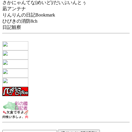
さかにゃんてな[めいど]/だいぶいんとぅ
凪アンテナ
りんりんの日記Bookmark
ひびきの消防8ch
日記観察